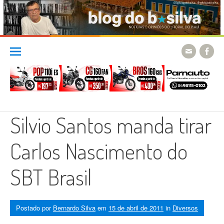
Skip
to
content
Silvio Santos manda tirar
Carlos Nascimento do
SBT Brasil
Postado por
Bernardo Silva
em
15 de abril de 2011
in
Diversos