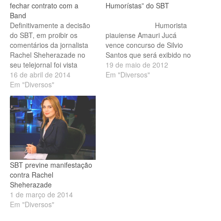
fechar contrato com a
Humorístas” do SBT
Band
Definitivamente a decisão
Humorista
do SBT, em proibir os
piauiense Amauri Jucá
comentários da jornalista
vence concurso de Silvio
Rachel Sheherazade no
Santos que será exibido no
seu telejornal foi vista
próximo domingo, dia…
19 de maio de 2012
como uma grande
16 de abril de 2014
Em "Diversos"
fraqueza da emissora de
Em "Diversos"
Silvio Santos. A emissora
tomou a decisão
principalmente por estar
sendo pressionada por
uma deputada que entrou
com um processo contra
Rachel e o SBT.…
SBT previne manifestação
contra Rachel
Sheherazade
1 de março de 2014
Em "Diversos"