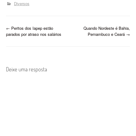
Diversos
P
←
Peritos dos Iapep estão
Quando Nordeste é Bahia,
parados por atraso nos salários
Pernambuco e Ceará
→
o
s
t
Deixe uma resposta
n
a
v
i
g
a