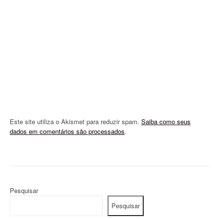
t
i
o
n
Este site utiliza o Akismet para reduzir spam.
Saiba como seus
dados em comentários são processados
.
Pesquisar
Pesquisar