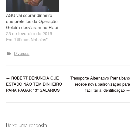
ao O Dia pela Associação
dos Docentes da Uespi
AGU vai cobrar dinheiro
(Adcesp). Ao…
que prefeitos da Operação
Geleira desviaram no Piauí
25 de fevereiro de 2019
Em "Últimas Notícias"
Diversos
P
←
ROBERT DENUNCIA QUE
Transporte Alternativo Parnaibano
ESTADO NÃO TEM DINHEIRO
recebe nova padronização para
o
PARA PAGAR 13° SALÁRIOS
facilitar a identificação
→
s
t
n
Deixe uma resposta
a