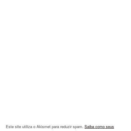
v
i
g
a
t
i
o
n
Este site utiliza o Akismet para reduzir spam.
Saiba como seus