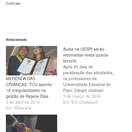
Curtir isso:
Relacionado
Aulas na UESPI serão
retomadas nesta quarta-
feira(6)
Após 60 dias de
paralisação das atividades,
MERENDA DAS
os professores da
CRIANÇAS: TCU aponta
Universidade Estadual do
18 irregularidades na
Piauí (Uespi) votaram
gestão de Rejane Dias
pelo fim da
5 de março de 2024
3 de abril de 2018
greve durante assembleia
Em "Em Destaque"
Em "Diversos"
realizada nesta terça (5).
Os docentes retornam às
salas de aula a partir de
amanhã, quarta-feira (6). A
informação foi confirmada