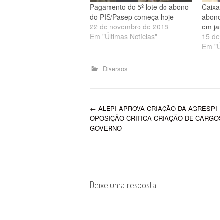
Pagamento do 5º lote do abono
Caixa
do PIS/Pasep começa hoje
abono
22 de novembro de 2018
em ja
Em "Últimas Notícias"
15 de
Em "Ú
Diversos
P
←
ALEPI APROVA CRIAÇÃO DA AGRESPI 
OPOSIÇÃO CRITICA CRIAÇÃO DE CARGO
o
GOVERNO
s
t
Deixe uma resposta
n
a