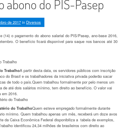
o abono do PIS-Pasep
mbro de 2017
in
Diversos
hoje (14) o pagamento do abono salarial do PIS/Pasep, ano-base 2016,
tembro. O benefício ficará disponível para saque nos bancos até 30
do Trabalho
A partir desta data, os servidores públicos com inscrição
anco do Brasil e os trabalhadores da iniciativa privada poderão sacar
icas de todo o país.Quem trabalhou formalmente por pelo menos um
e até dois salários mínimo, tem direito ao benefício. O valor vai
u em 2016.
tério do Trabalho
Quem esteve empregado formalmente durante
alário mínimo. Quem trabalhou apenas um mês, receberá um doze avos
te da Caixa Econômica Federal disponibiliza a tabela de exemplos,
abalho identificou 24,34 milhões de brasileiros com direito ao