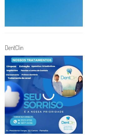
DentClin