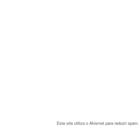
v
i
g
a
t
i
o
n
Este site utiliza o Akismet para reduzir spam