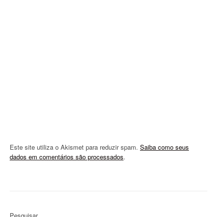
a
t
i
o
n
Este site utiliza o Akismet para reduzir spam.
Saiba como seus
dados em comentários são processados
.
Pesquisar