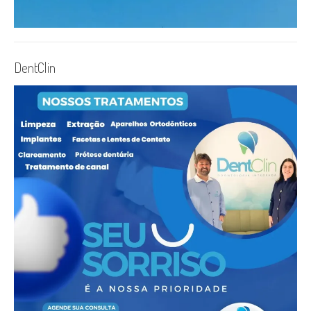
DentClin