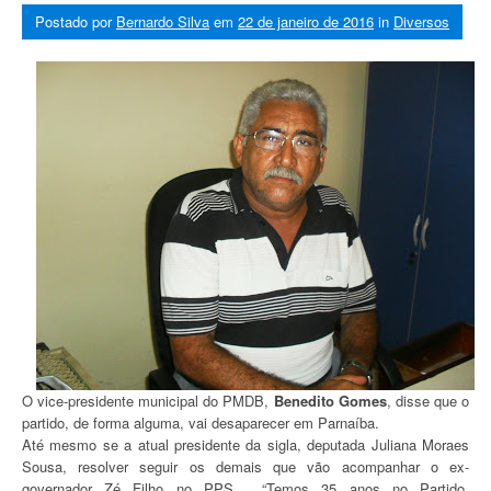
Postado por
Bernardo Silva
em
22 de janeiro de 2016
in
Diversos
O vice-presidente municipal do PMDB,
Benedito Gomes
, disse que o
partido, de forma alguma, vai desaparecer em Parnaíba.
Até mesmo se a atual presidente da sigla, deputada Juliana Moraes
Sousa, resolver seguir os demais que vão acompanhar o ex-
governador Zé Filho no PPS. “Temos 35 anos no Partido,