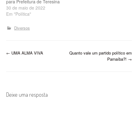
para Prefeitura de Teresina
deve se recordar desta
30 de maio de 2022
disputa: Silvio Mendes, na
Em "Política"
época pelo PSDB X
Adalgisa Moraes Sousa, na
Diversos
época pelo PMDB. Os dois
passaram uma borracha
em tudo que viveram no
passado e…
P
←
UMA ALMA VIVA
Quanto vale um partido político em
Parnaíba?!
→
o
s
t
Deixe uma resposta
n
a
v
i