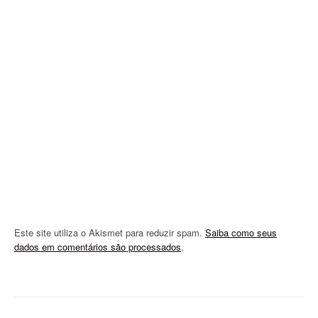
g
a
t
i
o
n
Este site utiliza o Akismet para reduzir spam.
Saiba como seus
dados em comentários são processados
.