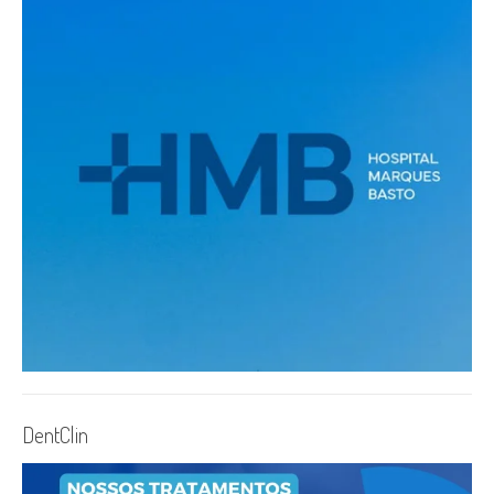
DentClin