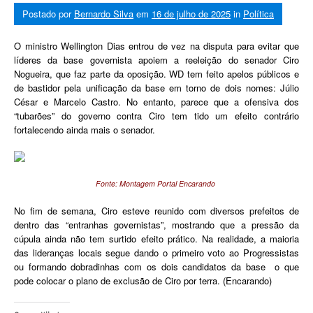
Postado por
Bernardo Silva
em
16 de julho de 2025
in
Política
O ministro Wellington Dias entrou de vez na disputa para evitar que
líderes da base governista apoiem a reeleição do senador Ciro
Nogueira, que faz parte da oposição. WD tem feito apelos públicos e
de bastidor pela unificação da base em torno de dois nomes: Júlio
César e Marcelo Castro. No entanto, parece que a ofensiva dos
“tubarões” do governo contra Ciro tem tido um efeito contrário
fortalecendo ainda mais o senador.
Fonte: Montagem Portal Encarando
No fim de semana, Ciro esteve reunido com diversos prefeitos de
dentro das “entranhas governistas”, mostrando que a pressão da
cúpula ainda não tem surtido efeito prático. Na realidade, a maioria
das lideranças locais segue dando o primeiro voto ao Progressistas
ou formando dobradinhas com os dois candidatos da base o que
pode colocar o plano de exclusão de Ciro por terra. (Encarando)