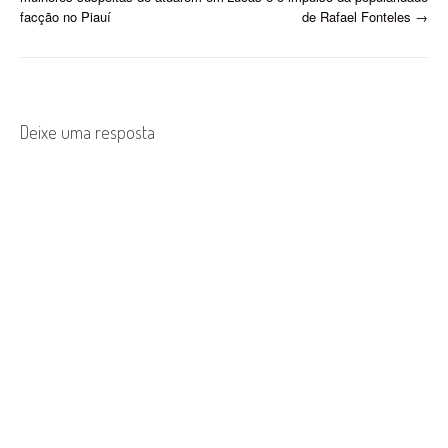
o
facção no Piauí
de Rafael Fonteles
→
s
t
n
Deixe uma resposta
a
v
i
g
a
t
i
o