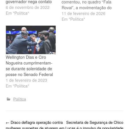
governador nega contato
comentou, no quadro “Fala
6 de novembro de 2022
Rovai”, a movimentação do
Em "Política"
senador Ciro Nogueira em
11 de fevereiro de 2026
direção à base de apoio do
Em "Política"
presidente Lula. Durante a
participação, Rovai
abordou as articulações
em curso em Brasília, as
conversas de Ciro com
lideranças do PT e…
Wellington Dias e Ciro
Nogueira cumprimentam-
se durante solenidade de
posse no Senado Federal
1 de fevereiro de 2023
Em "Política"
Política
P
←
Draco deflagra operação contra
Secretaria de Segurança de Chico
mulheres suspeitas de atuarem em
Lucas é o impulso da popularidade