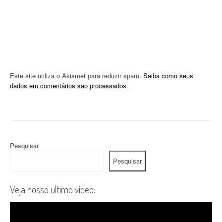
n
Este site utiliza o Akismet para reduzir spam.
Saiba como seus
dados em comentários são processados
.
Pesquisar
Pesquisar
Veja nosso ultimo vídeo: