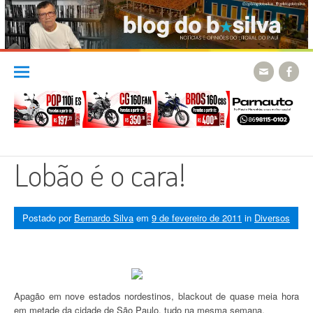
Skip
to
content
Lobão é o cara!
Postado por
Bernardo Silva
em
9 de fevereiro de 2011
in
Diversos
Apagão em nove estados nordestinos, blackout de quase meia hora
em metade da cidade de São Paulo, tudo na mesma semana.