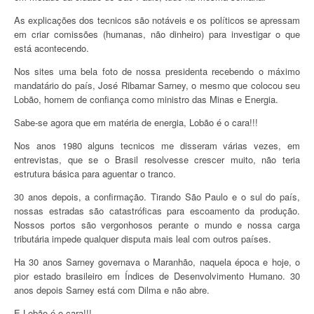
As explicações dos tecnicos são notáveis e os políticos se apressam
em criar comissões (humanas, não dinheiro) para investigar o que
está acontecendo.
Nos sites uma bela foto de nossa presidenta recebendo o máximo
mandatário do país, José Ribamar Sarney, o mesmo que colocou seu
Lobão, homem de confiança como ministro das Minas e Energia.
Sabe-se agora que em matéria de energia, Lobão é o cara!!!
Nos anos 1980 alguns tecnicos me disseram várias vezes, em
entrevistas, que se o Brasil resolvesse crescer muito, não teria
estrutura básica para aguentar o tranco.
30 anos depois, a confirmação. Tirando São Paulo e o sul do país,
nossas estradas são catastróficas para escoamento da produção.
Nossos portos são vergonhosos perante o mundo e nossa carga
tributária impede qualquer disputa mais leal com outros países.
Ha 30 anos Sarney governava o Maranhão, naquela época e hoje, o
pior estado brasileiro em Índices de Desenvolvimento Humano. 30
anos depois Sarney está com Dilma e não abre.
E Lobão é o cara!!!