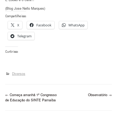
(Blog Jose Nello Marques)
Compartilhe isso:
X
Facebook
WhatsApp
Telegram
Curtir isso:
Diversos
P
←
Começa amanhã 1º Congresso
Observatório
→
de Educação do SINTE Parnaíba
o
s