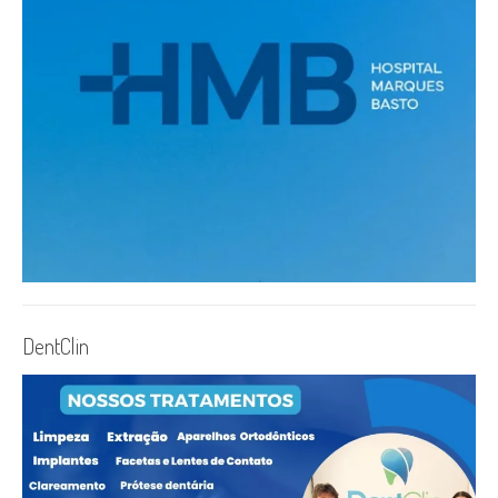
DentClin