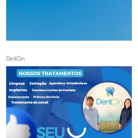
DentClin