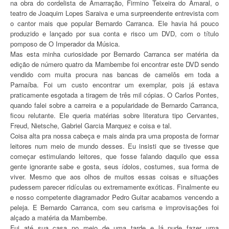
na obra do cordelista de Amarração, Firmino Teixeira do Amaral, o
teatro de Joaquim Lopes Saraiva e uma surpreendente entrevista com
o cantor mais que popular Bernardo Carranca. Ele havia há pouco
produzido e lançado por sua conta e risco um DVD, com o título
pomposo de O Imperador da Música.
Mas esta minha curiosidade por Bernardo Carranca ser matéria da
edição de número quatro da Mambembe foi encontrar este DVD sendo
vendido com muita procura nas bancas de camelôs em toda a
Parnaíba. Foi um custo encontrar um exemplar, pois já estava
praticamente esgotada a tiragem de três mil cópias. O Carlos Pontes,
quando falei sobre a carreira e a popularidade de Bernardo Carranca,
ficou relutante. Ele queria matérias sobre literatura tipo Cervantes,
Freud, Nietsche, Gabriel Garcia Marquez e coisa e tal.
Coisa alta pra nossa cabeça e mais ainda pra uma proposta de formar
leitores num meio de mundo desses. Eu insisti que se tivesse que
começar estimulando leitores, que fosse falando daquilo que essa
gente ignorante sabe e gosta, seus ídolos, costumes, sua forma de
viver. Mesmo que aos olhos de muitos essas coisas e situações
pudessem parecer ridículas ou extremamente exóticas. Finalmente eu
e nosso competente diagramador Pedro Guitar acabamos vencendo a
peleja. E Bernardo Carranca, com seu carisma e improvisações foi
alçado a matéria da Mambembe.
Fui até sua casa no meio de uma tarde e lá pude fazer uma