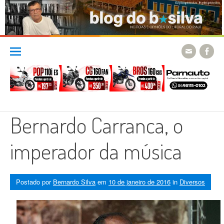
Skip
to
content
Bernardo Carranca, o
imperador da música
Postado por
Bernardo Silva
em
10 de janeiro de 2016
in
Diversos