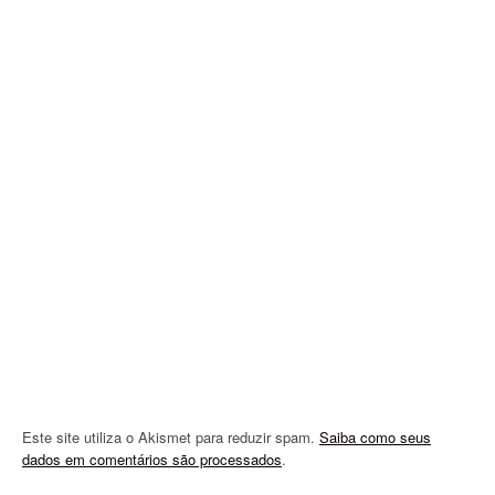
v
i
g
a
t
i
o
n
Este site utiliza o Akismet para reduzir spam.
Saiba como seus
dados em comentários são processados
.