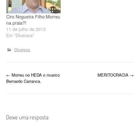
Ciro Nogueira Filho:Morreu
na praia?!
11 de julho de 2013
Em "Diversos"
Diversos
P
←
Morreu no HEDA o musico
MERITOCRACIA
→
Bernardo Carranca.
o
s
t
Deixe uma resposta
n
a