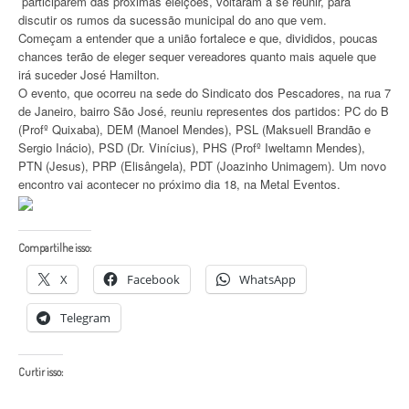
participarem das próximas eleições, voltaram a se reunir, para
discutir os rumos da sucessão municipal do ano que vem.
Começam a entender que a união fortalece e que, divididos, poucas
chances terão de eleger sequer vereadores quanto mais aquele que
irá suceder José Hamilton.
O evento, que ocorreu na sede do Sindicato dos Pescadores, na rua 7
de Janeiro, bairro São José, reuniu representes dos partidos: PC do B
(Profº Quixaba), DEM (Manoel Mendes), PSL (Maksuell Brandão e
Sergio Inácio), PSD (Dr. Vinícius), PHS (Profº Iweltamn Mendes),
PTN (Jesus), PRP (Elisângela), PDT (Joazinho Unimagem). Um novo
encontro vai acontecer no próximo dia 18, na Metal Eventos.
Compartilhe isso:
X
Facebook
WhatsApp
Telegram
Curtir isso: