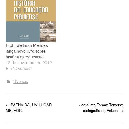
Prof. Iweltman Mendes
lança novo livro sobre
história da educação
12 de novembro de 2012
Em "Diversos"
Diversos
P
←
PARNAÍBA, UM LUGAR
Jornalista Tomaz Teixeira:
MELHOR.
radiografia do Estado
→
o
s