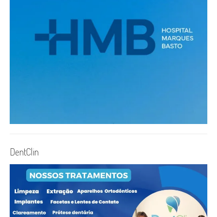
DentClin