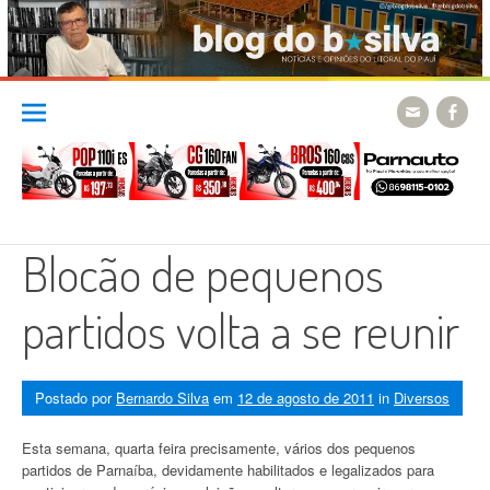
Skip
to
content
Blocão de pequenos
partidos volta a se reunir
Postado por
Bernardo Silva
em
12 de agosto de 2011
in
Diversos
Esta semana, quarta feira precisamente, vários dos pequenos
partidos de Parnaíba, devidamente habilitados e legalizados para