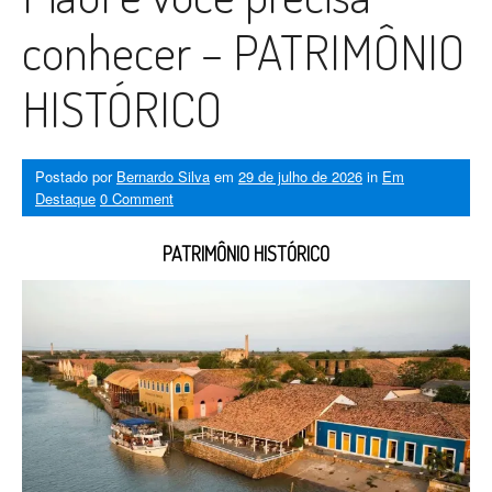
conhecer – PATRIMÔNIO
HISTÓRICO
Postado por
Bernardo Silva
em
29 de julho de 2026
in
Em
Destaque
0 Comment
PATRIMÔNIO HISTÓRICO