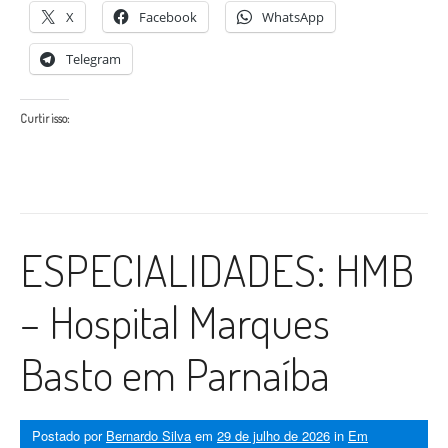
X
Facebook
WhatsApp
Telegram
Curtir isso:
ESPECIALIDADES: HMB
– Hospital Marques
Basto em Parnaíba
Postado por
Bernardo Silva
em
29 de julho de 2026
in
Em