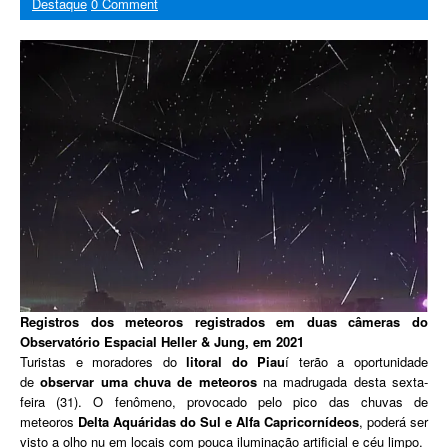
Destaque
0 Comment
Registros dos meteoros registrados em duas câmeras do
Observatório Espacial Heller & Jung, em 2021
Turistas e moradores do
litoral do Piau
í terão a oportunidade
de
observar
uma
chuva
de
meteoros
na madrugada desta sexta-
feira (31). O fenômeno, provocado pelo pico das chuvas de
meteoros
Delta Aquáridas do Sul e Alfa Capricornídeos
, poderá ser
visto a olho nu em locais com pouca iluminação artificial e céu limpo.