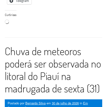
Telegram
Curtir isso:
Carregando...
Chuva de meteoros
poderá ser observada no
litoral do Piauí na
madrugada de sexta (31)
Postado por
Bernardo Silva
em
30 de julho de 2026
in
Em