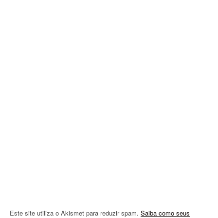
a
v
i
g
a
t
i
o
n
Este site utiliza o Akismet para reduzir spam.
Saiba como seus