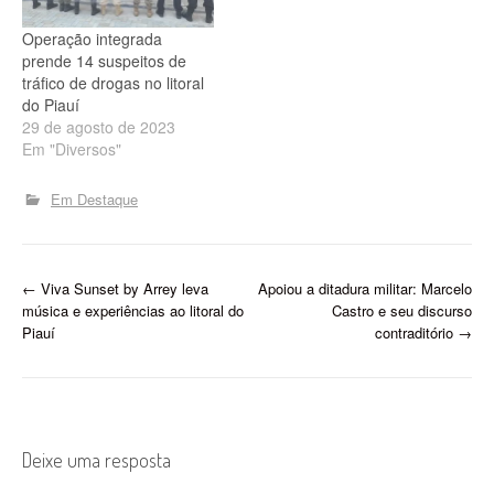
ocorreram durante a
Operação Maré Alta,
Operação integrada
deflagrada pela Força
prende 14 suspeitos de
Integrada de Combate ao
tráfico de drogas no litoral
Crime…
do Piauí
29 de agosto de 2023
Em "Diversos"
Em Destaque
P
←
Viva Sunset by Arrey leva
Apoiou a ditadura militar: Marcelo
música e experiências ao litoral do
Castro e seu discurso
o
Piauí
contraditório
→
s
t
n
Deixe uma resposta