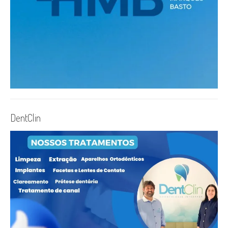
DentClin