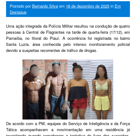
Postado por
Bernardo Silva
em
18 de dezembro de 2025
in
Em
Destaque
Uma ação integrada da Polícia Militar resultou na condução de quatro
pessoas à Central de Flagrantes na tarde de quarta-feira (17/12), em
Parnaíba, no litoral do Piauí. A ocorrência foi registrada no bairro
Santa Luzia, área conhecida pelo intenso monitoramento policial
devido a suspeitas recorrentes de tráfico de drogas.
De acordo com a PM, equipes do Serviço de Inteligência e da Força
Tática acompanhavam a movimentação em uma residência já
investigada quando perceberam a tentativa de fuga dos suspeitos.