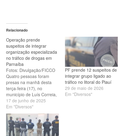
Relacionado
Operação prende
suspeitos de integrar
organização especializada
no tráfico de drogas em
Parnaíba
PF prende 12 suspeitos de
Fotos: Divulgação/FICCO
integrar grupo ligado ao
Quatro pessoas foram
tráfico no litoral do Piauí
presas na manhã desta
29 de maio de 2026
terça-feira (17), no
Em "Diversos"
município de Luís Correia,
litoral do Piauí, suspeitas
17 de junho de 2025
de integrar uma
Em "Diversos"
organização criminosa
especializada no tráfico de
drogas com atuação em
Parnaíba. As prisões