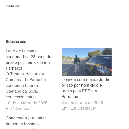
Curtir isso:
Relacionado
Líder de facção é
condenado a 23 anos de
prisão por homicídio em
Parnaíba
O Tribunal do Júri da
Homem com mandado de
Comarca de Parnaíba
prisão por homicidio é
condenou Lauricio
preso pela PRF em
Caetano da Silva,
Parnaíba
conhecido como
3 de fevereiro de 2026
“Maurício”, a 23 anos e 3
10 de outubro de 2025
Em "Em Destaque"
meses de prisão em
Em "Diversos"
regime fechado. Ele foi
Condenado por matar
considerado culpado por
homem a facadas
mandar matar um