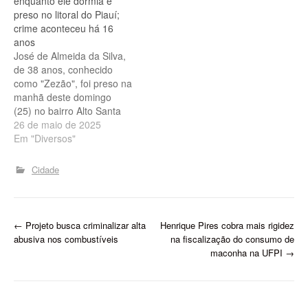
enquanto ele dormia é
integrante da própria
preso no litoral do Piauí;
facção criminosa que
crime aconteceu há 16
atuava em Luís Correia, no
anos
litoral do Piauí. Líder…
José de Almeida da Silva,
de 38 anos, conhecido
como "Zezão", foi preso na
manhã deste domingo
(25) no bairro Alto Santa
Maria, em Parnaíba, no
26 de maio de 2025
litoral do Piauí, em
Em "Diversos"
cumprimento a um
mandado de prisão. Ele foi
Cidade
condenado a 22 anos de
reclusão por participação
no homicídio de Antônio
Marcos Roberto…
P
←
Projeto busca criminalizar alta
Henrique Pires cobra mais rigidez
abusiva nos combustíveis
na fiscalização do consumo de
o
maconha na UFPI
→
s
t