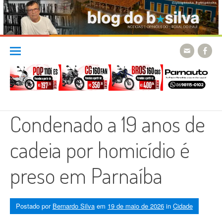
Skip
to
content
Condenado a 19 anos de
cadeia por homicídio é
preso em Parnaíba
Postado por
Bernardo Silva
em
19 de maio de 2026
in
Cidade