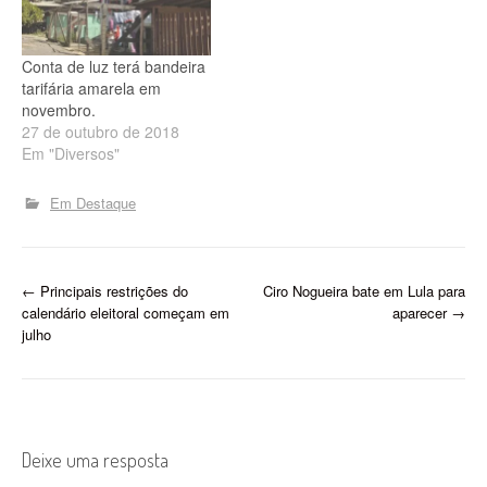
Conta de luz terá bandeira
tarifária amarela em
novembro.
27 de outubro de 2018
Em "Diversos"
Em Destaque
P
←
Principais restrições do
Ciro Nogueira bate em Lula para
calendário eleitoral começam em
aparecer
→
o
julho
s
t
n
Deixe uma resposta