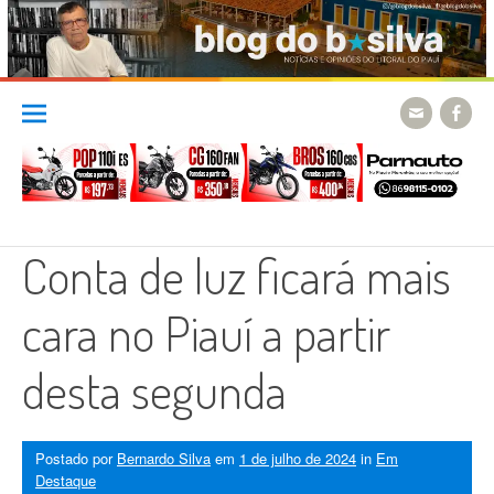
Skip
to
content
Conta de luz ficará mais
cara no Piauí a partir
desta segunda
Postado por
Bernardo Silva
em
1 de julho de 2024
in
Em
Destaque