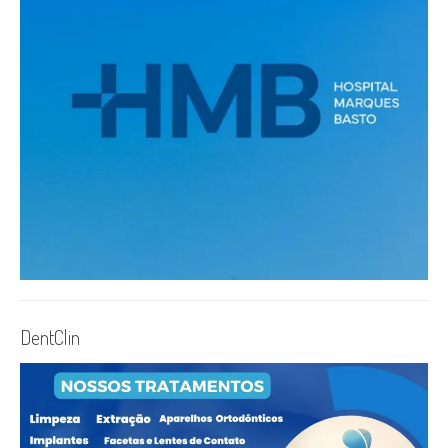
DentClin