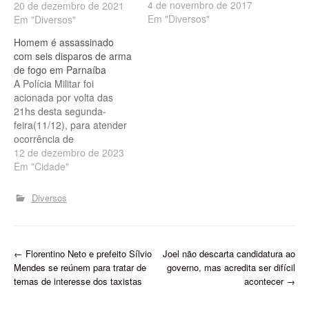
4 de novembro de 2017
20 de dezembro de 2021
Em "Diversos"
Em "Diversos"
Homem é assassinado
com seis disparos de arma
de fogo em Parnaíba
A Polícia Militar foi
acionada por volta das
21hs desta segunda-
feira(11/12), para atender
ocorrência de
homicídio nas imediações
12 de dezembro de 2023
da Quadra F, conjunto
Em "Cidade"
Dom Rufino I, próximo ao
barreiro, em Parnaíba,
Diversos
litoral do Piauí. FOTO:
REPRODUÇÃO Ao chegar
no local acima citado, a
polícia encontrou o corpo
P
←
Florentino Neto e prefeito Sílvio
Joel não descarta candidatura ao
de um rapaz atingido
Mendes se reúnem para tratar de
governo, mas acredita ser difícil
com…
o
temas de interesse dos taxistas
acontecer
→
s