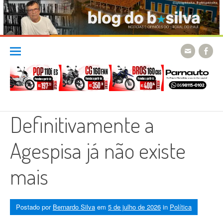
Skip
to
content
Definitivamente a
Agespisa já não existe
mais
Postado por
Bernardo Silva
em
5 de julho de 2026
in
Política