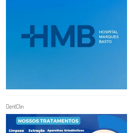
DentClin