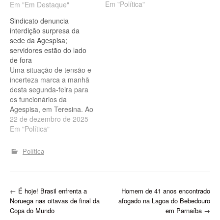
Em "Política"
da Agespisa. Prédio da
Em "Em Destaque"
Agespisa (foto: Jailson
Sindicato denuncia
Soares | PD) Encontro
interdição surpresa da
com prefeitos Mais um
sede da Agespisa;
passo foi dado na
servidores estão do lado
segunda-feira, 09, quando
de fora
Rafael Fonteles se reuniu,
Uma situação de tensão e
na APPM (Associação
incerteza marca a manhã
Piauiense…
desta segunda-feira para
os funcionários da
Agespisa, em Teresina. Ao
chegarem para o
22 de dezembro de 2025
expediente normal, os
Em "Política"
trabalhadores encontraram
os portões da sede da
Política
empresa lacrados, sendo
impedidos de entrar no
edifício para exercer suas
funções. A denúncia foi
P
←
É hoje! Brasil enfrenta a
Homem de 41 anos encontrado
formalizada pela
Noruega nas oitavas de final da
afogado na Lagoa do Bebedouro
diretoria…
o
Copa do Mundo
em Parnaíba
→