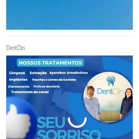
DentClin