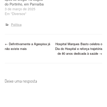
do Portinho, em Parnaíba
3 de março de 2025
Em "Diversos"
Política
P
←
Definitivamente a Agespisa já
Hospital Marques Basto celebra o
não existe mais
Dia do Hospital e reforça trajetória
o
de 80 anos dedicada à saúde
→
s
t
n
Deixe uma resposta
a
v
i