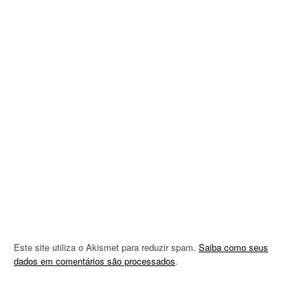
g
a
t
i
o
n
Este site utiliza o Akismet para reduzir spam.
Saiba como seus
dados em comentários são processados
.