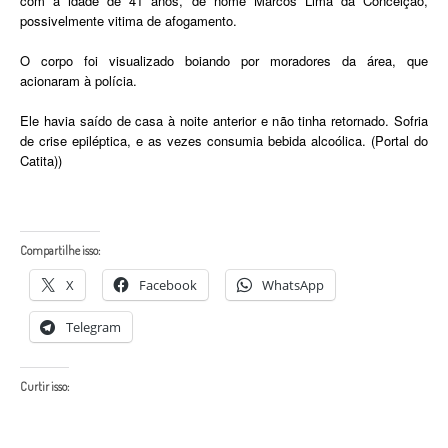
com a idade de 41 anos, de nome Marcos Lima da Conceição,
possivelmente vitima de afogamento.
O corpo foi visualizado boiando por moradores da área, que
acionaram à polícia.
Ele havia saído de casa à noite anterior e não tinha retornado. Sofria
de crise epiléptica, e as vezes consumia bebida alcoólica. (Portal do
Catita))
Compartilhe isso:
X
Facebook
WhatsApp
Telegram
Curtir isso: