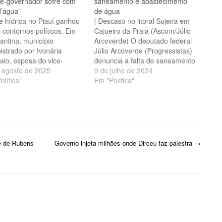
ce-governador sofre com
saneamento e abastecimento
d’água”
de água
se hídrica no Piauí ganhou
| Descaso no litoral Sujeira em
 contornos políticos. Em
Cajueiro da Praia (Ascom/Júlio
antina, município
Arcoverde) O deputado federal
istrado por Ivonária
Júlio Arcoverde (Progressistas)
io, esposa do vice-
denuncia a falta de saneamento
nador Themístocles Filho,
 agosto de 2025
básico e de abastecimento de
9 de julho de 2024
ulação enfrenta sérias
olítica"
água no município de Cajueiro
Em "Política"
uldades no abastecimento
da Praia, no litoral do Piauí.
ua. O caso foi destacado
Segundo ele, a população local
deputado estadual Gustavo
sofre há décadas com a
 (Progressistas), que
situação. "São…
u providências imediatas
verno e da concessionária
e de Rubens
Governo injeta milhões onde Dirceu faz palestra
→
onsável…