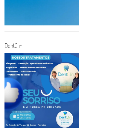
DentClin