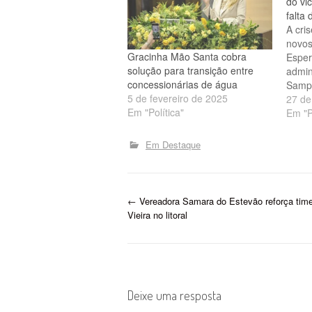
do vi
falta 
A cri
novos
Gracinha Mão Santa cobra
Esper
solução para transição entre
admin
concessionárias de água
Sampa
5 de fevereiro de 2025
gover
27 de
Em "Política"
a pop
Em "P
dific
de ág
Em Destaque
pelo 
Neiva
cobro
do go
P
←
Vereadora Samara do Estevão reforça tim
resp
Vieira no litoral
o
s
t
Deixe uma resposta