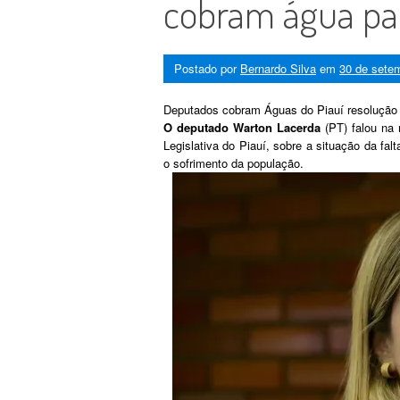
cobram água par
Postado por
Bernardo Silva
em
30 de sete
Deputados cobram Águas do Piauí resolução p
O deputado Warton Lacerda
(PT) falou na 
Legislativa do Piauí, sobre a situação da fa
o sofrimento da população.