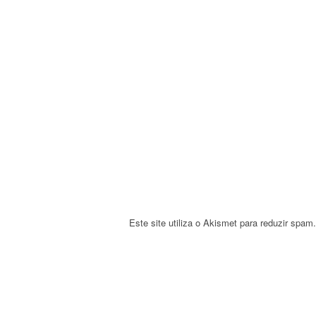
i
g
a
t
i
o
n
Este site utiliza o Akismet para reduzir spam