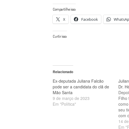
Compartilhe isso:
X
Facebook
WhatsA
Curtir isso:
Relacionado
Ex-deputada Juliana Falcão
Julia
pode ser a candidata do clã de
Dr. H
Mão Santa
Depoi
9 de março de 2023
Filho
Em "Política"
como 
seu t
com o
prefe
14 de
Parna
Em "P