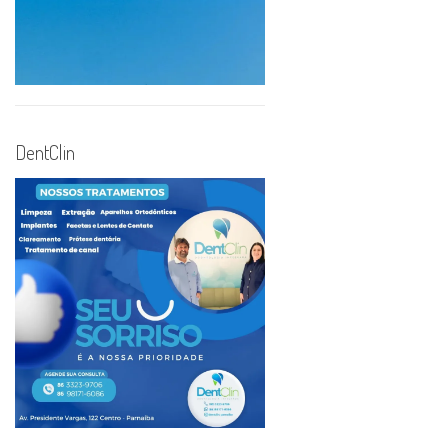
DentClin