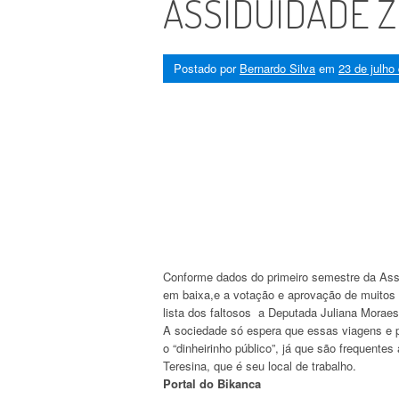
ASSIDUIDADE 
Postado por
Bernardo Silva
em
23 de julho
Conforme dados do primeiro semestre da Asse
em baixa,e a votação e aprovação de muitos 
lista dos faltosos a Deputada Juliana Morae
A sociedade só espera que essas viagens e 
o “dinheirinho público”, já que são frequent
Teresina, que é seu local de trabalho.
Portal do Bikanca