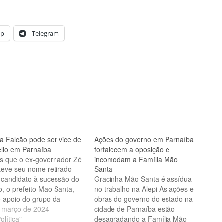
pp
Telegram
na Falcão pode ser vice de
Ações do governo em Parnaíba
élio em Parnaíba
fortalecem a oposição e
s que o ex-governador Zé
incomodam a Família Mão
 teve seu nome retirado
Santa
candidato à sucessão do
Gracinha Mão Santa é assídua
io, o prefeito Mao Santa,
no trabalho na Alepi As ações e
 apoio do grupo da
obras do governo do estado na
itura, circula fortemente em
 março de 2024
cidade de Parnaíba estão
íba o nome da ex-
olítica"
desagradando a Família Mão