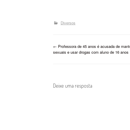
deput
vice 
Hélio.
por…
Diversos
P
←
Professora de 45 anos é acusada de mante
sexuais e usar drogas com aluno de 16 anos
o
s
t
Deixe uma resposta
n
a
v