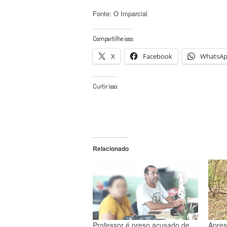
Fonte: O Imparcial
Compartilhe isso:
X
Facebook
WhatsA
Curtir isso:
Relacionado
Professor é preso acusado de
Apres