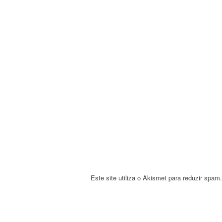
v
i
g
a
t
i
o
n
Este site utiliza o Akismet para reduzir spam