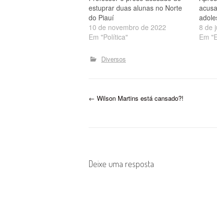
estuprar duas alunas no Norte
acusa
do Piauí
adole
10 de novembro de 2022
8 de 
Em "Política"
Em "
Diversos
P
←
Wilson Martins está cansado?!
o
s
t
Deixe uma resposta
n
a