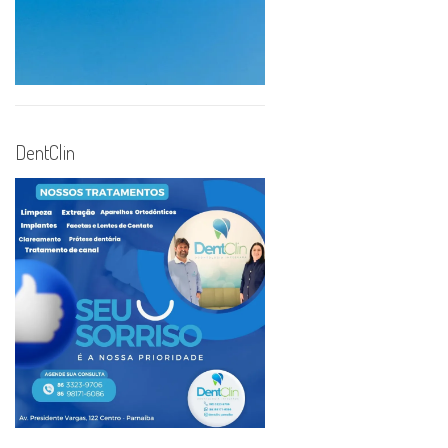
DentClin