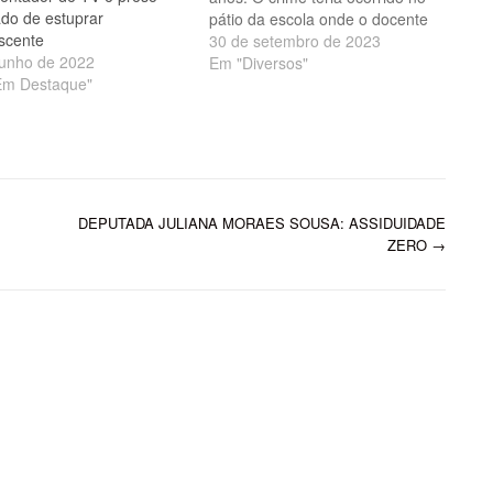
do de estuprar
pátio da escola onde o docente
scente
lecionava, no município de
30 de setembro de 2023
junho de 2022
Parnaíba. O mandado de prisão
Em "Diversos"
Em Destaque"
preventiva e de buscapé
apreensão foram cumpridos na
quinta-feira (28). O nome do
suspeito não foi divulgado.
Divulgação/Polícia Civil…
DEPUTADA JULIANA MORAES SOUSA: ASSIDUIDADE
ZERO
→