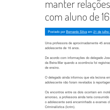
manter relações
com aluno de 16
Postado por
Bernardo Silva
em
21 de julho
Uma professora de aproximadamente 45 anos
adolescente de 16 anos.
De acordo com informações do delegado José
da Beira-Mar quando a ocorrência foi registra
de ensino.
O delegado ainda informou que ela leciona e
adolescente não foram revelados à reportage
Os encontros entre os dois ocorriam em moté
amoroso, a professora ainda teria consumido
o adolescente será encaminhado a exames clíni
Criminalística (Icrim).