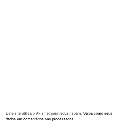
v
i
g
a
t
i
o
n
Este site utiliza o Akismet para reduzir spam.
Saiba como seus
dados em comentários são processados
.