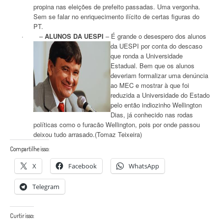
propina nas eleições de prefeito passadas. Uma vergonha.
Sem se falar no enriquecimento ilícito de certas figuras do
PT.
· –
ALUNOS DA UESPI
– É grande o desespero dos alunos
da
UESPI por conta do descaso
que ronda a Universidade
Estadual. Bem que os alunos
deveriam formalizar uma denúncia
ao MEC e mostrar à que foi
reduzida a Universidade do Estado
pelo então indiozinho Wellington
Dias, já conhecido nas rodas
políticas como o furacão Wellington, pois por onde passou
deixou tudo arrasado.(Tomaz Teixeira)
Compartilhe isso:
X
Facebook
WhatsApp
Telegram
Curtir isso: