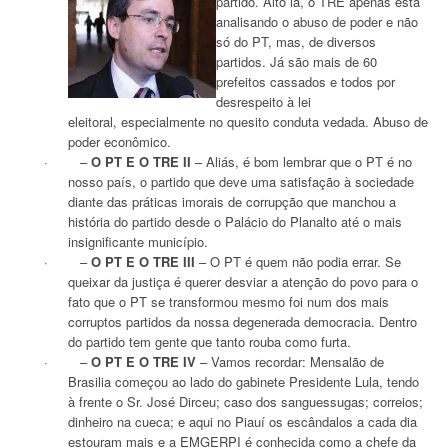
partido. Alto lá, o TRE apenas está
analisando o abuso de poder e não
só do PT, mas, de diversos
partidos. Já são mais de 60
prefeitos cassados e todos por
desrespeito à lei
eleitoral, especialmente no quesito conduta vedada. Abuso de
poder econômico.
· –
O PT E O TRE II
– Aliás, é bom lembrar que o PT é no
nosso país, o partido que deve uma satisfação à sociedade
diante das práticas imorais de corrupção que manchou a
história do partido desde o Palácio do Planalto até o mais
insignificante município.
· –
O PT E O TRE III
– O PT é quem não podia errar. Se
queixar da justiça é querer desviar a atenção do povo para o
fato que o PT se transformou mesmo foi num dos mais
corruptos partidos da nossa degenerada democracia. Dentro
do partido tem gente que tanto rouba como furta.
· –
O PT E O TRE IV
– Vamos recordar: Mensalão de
Brasilia começou ao lado do gabinete Presidente Lula, tendo
à frente o Sr. José Dirceu; caso dos sanguessugas; correios;
dinheiro na cueca; e aqui no Piauí os escândalos a cada dia
estouram mais e a EMGERPI é conhecida como a chefe da