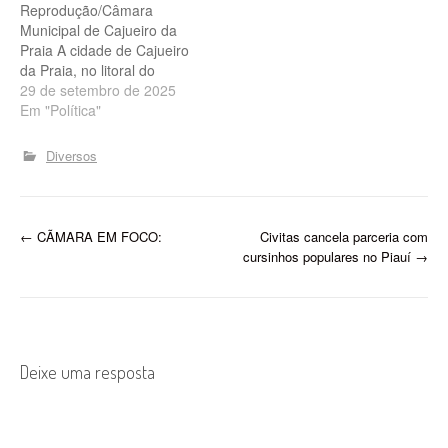
Reprodução/Câmara
Municipal de Cajueiro da
Praia A cidade de Cajueiro
da Praia, no litoral do
Piauí, poderá realizar
29 de setembro de 2025
novas eleições para
Em "Política"
vereador após a cassação
de todos os parlamentares
Diversos
eleitos pelo Solidariedade
e PT em 2024, já que a
Justiça Eleitoral da 91ª
Zona, em Luís Correia,
P
←
CÃMARA EM FOCO:
Civitas cancela parceria com
determinou a anulação…
cursinhos populares no Piauí
→
o
s
t
Deixe uma resposta
n
a