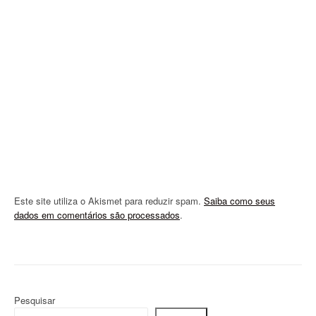
a
t
i
o
n
Este site utiliza o Akismet para reduzir spam.
Saiba como seus
dados em comentários são processados
.
Pesquisar