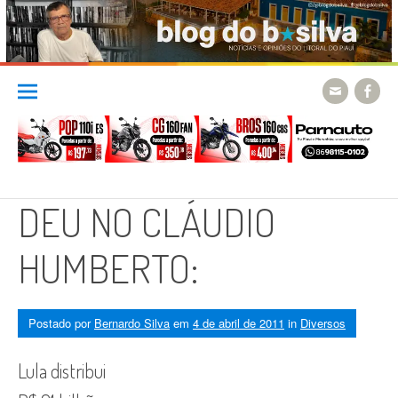
Skip
to
content
DEU NO CLÁUDIO
HUMBERTO:
Postado por
Bernardo Silva
em
4 de abril de 2011
in
Diversos
Lula distribui