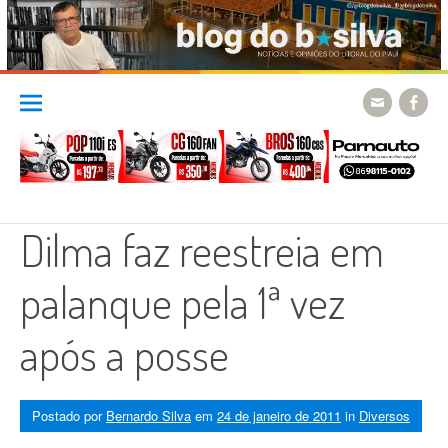
Skip
to
content
Dilma faz reestreia em
palanque pela 1ª vez
após a posse
Postado por
Bernardo Silva
em
24 de janeiro de 2011
in
Diversos