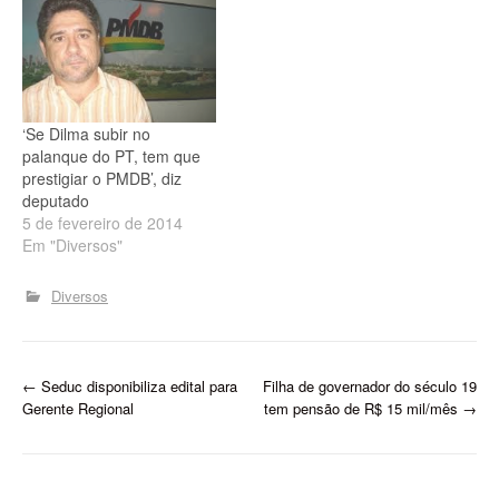
‘Se Dilma subir no
palanque do PT, tem que
prestigiar o PMDB’, diz
deputado
5 de fevereiro de 2014
Em "Diversos"
Diversos
P
←
Seduc disponibiliza edital para
Filha de governador do século 19
Gerente Regional
tem pensão de R$ 15 mil/mês
→
o
s