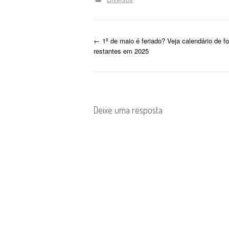
P
←
1º de maio é feriado? Veja calendário de f
restantes em 2025
o
s
t
Deixe uma resposta
n
a
v
i
g