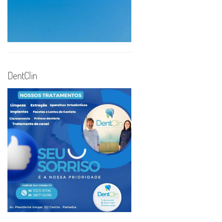
DentClin