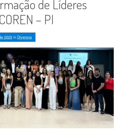
ormação de Líderes
 COREN – PI
 de 2025
in
Diversos