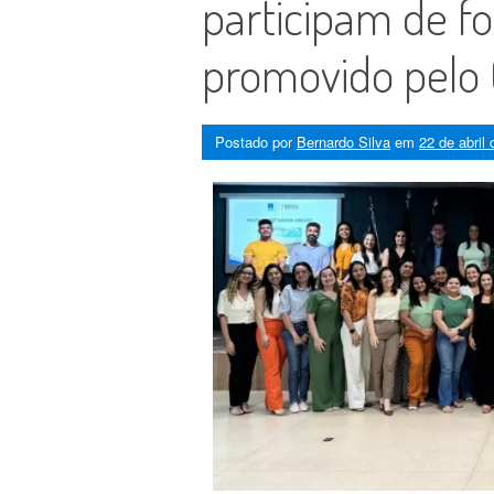
participam de f
promovido pelo
Postado por
Bernardo Silva
em
22 de abril