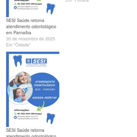
odontológicos para os
trabalhadores da indústria.
A agenda de atendimentos
SESI Saúde retoma
já está aberta, sendo que
atendimento odontológico
basta os interessados
em Parnaíba
reservarem a consulta por
30 de novembro de 2025
meio do Whatsapp: 3322-
Em "Cidade"
3041. Os atendimentos
ocorrem na sede…
SESI Saúde retoma
atendimento odontológico