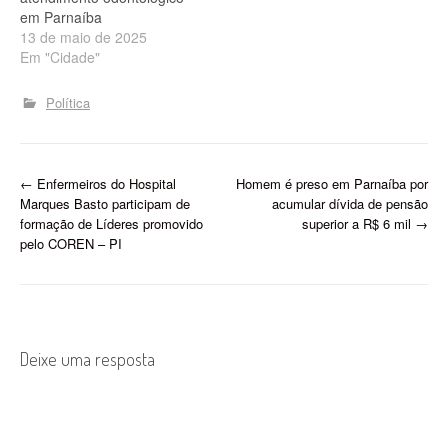
em Parnaíba
13 de maio de 2025
Em "Cidade"
Política
P
←
Enfermeiros do Hospital
Homem é preso em Parnaíba por
Marques Basto participam de
acumular dívida de pensão
o
formação de Líderes promovido
superior a R$ 6 mil
→
pelo COREN – PI
s
t
n
Deixe uma resposta
a
v
i