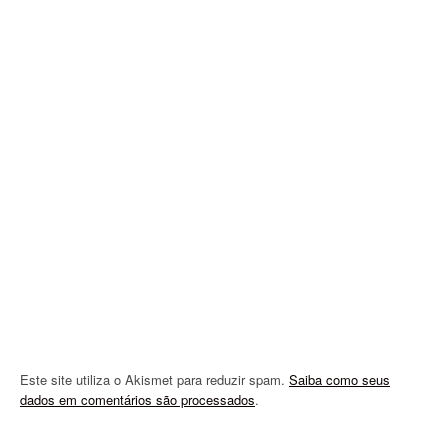
g
a
t
i
o
n
Este site utiliza o Akismet para reduzir spam.
Saiba como seus
dados em comentários são processados
.