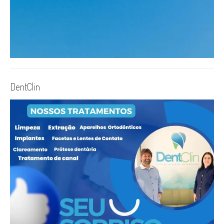
DentClin