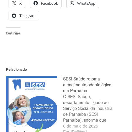
X
Facebook
WhatsApp
Telegram
Curtir isso:
Relacionado
SESI Saúde retoma
atendimento odontológico
em Parnaíba
O SESI Saúde,
departamento ligado ao
Serviço Social da Indústria
de Parnaíba (SESI
Parnaíba), informa que
retornaram os
6 de maio de 2025
atendimentos
Em "Política"