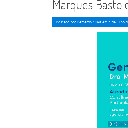
Marques Basto 
Postado por
Bernardo Silva
em
4 de julho 