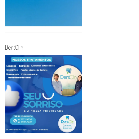
DentClin