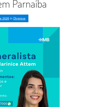
em Parnaíba
de 2026
in
Diversos