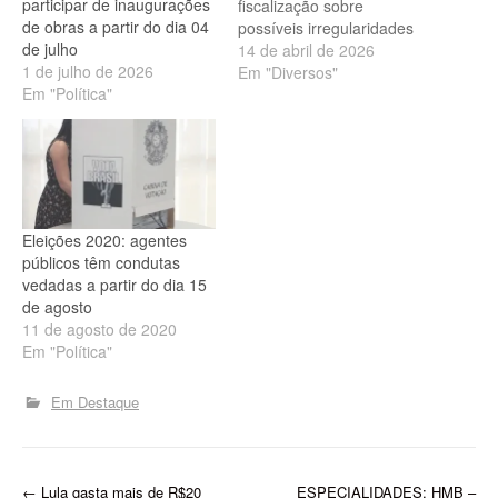
participar de inaugurações
fiscalização sobre
de obras a partir do dia 04
possíveis irregularidades
de julho
no uso da máquina pública
14 de abril de 2026
1 de julho de 2026
durante as eleições de
Em "Diversos"
Em "Política"
2026. A medida foi
confirmada pelo presidente
da Corte, Kennedy Barros,
que destacou o
acompanhamento rigoroso
das ações de gestores
estaduais e municipais
Eleições 2020: agentes
no…
públicos têm condutas
vedadas a partir do dia 15
de agosto
11 de agosto de 2020
Em "Política"
Em Destaque
←
Lula gasta mais de R$20
ESPECIALIDADES: HMB –