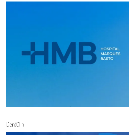
DentClin