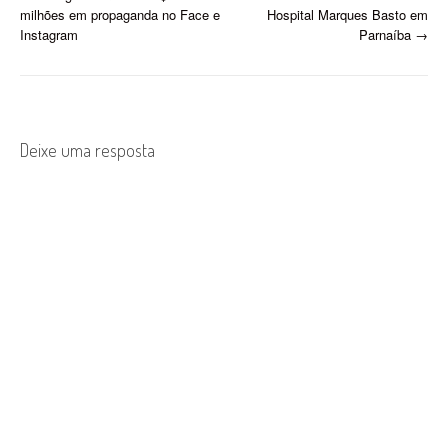
P
milhões em propaganda no Face e
Hospital Marques Basto em
o
Instagram
Parnaíba
→
s
t
n
Deixe uma resposta
a
v
i
g
a
t
i
o