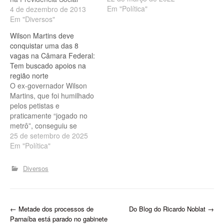
Em "Política"
(IAPEP) dos servidores do
4 de dezembro de 2013
Executivo, Judiciário e
Em "Diversos"
Ministério Público. O
Wilson Martins deve
remanejamento foi
conquistar uma das 8
publicado no Diário Oficial
vagas na Câmara Federal:
do Estado do dia 03 de
Tem buscado apoios na
dezembro. Ao todo, as
região norte
mudanças do orçamento
O ex-governador Wilson
assinadas…
Martins, que foi humilhado
pelos petistas e
praticamente “jogado no
metrô”, conseguiu se
reinventar, transformando
25 de setembro de 2025
o limão em limonada. Ele
Em "Política"
tem feito um trabalho de
destaque à frente da
Diversos
companhia que administra
o metrô de Teresina. O
que mais chama atenção,
no entanto, é seu
P
←
Metade dos processos de
Do Blog do Ricardo Noblat
→
crescimento político…
Parnaíba está parado no gabinete