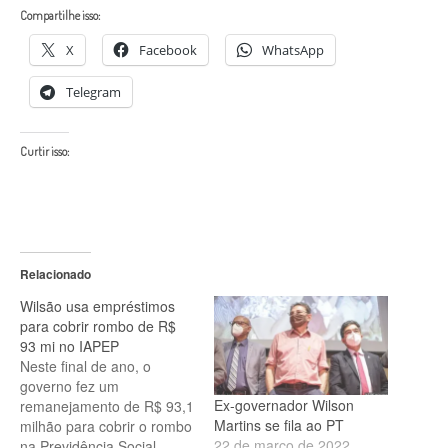
Compartilhe isso:
X
Facebook
WhatsApp
Telegram
Curtir isso:
Relacionado
Wilsão usa empréstimos
para cobrir rombo de R$
93 mi no IAPEP
Neste final de ano, o
governo fez um
Ex-governador Wilson
remanejamento de R$ 93,1
Martins se fila ao PT
milhão para cobrir o rombo
22 de março de 2022
na Previdência Social