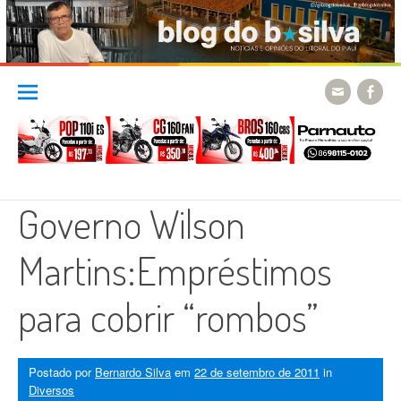
Skip
to
content
Governo Wilson
Martins:Empréstimos
para cobrir “rombos”
Postado por
Bernardo Silva
em
22 de setembro de 2011
in
Diversos