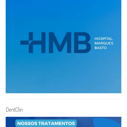
DentClin