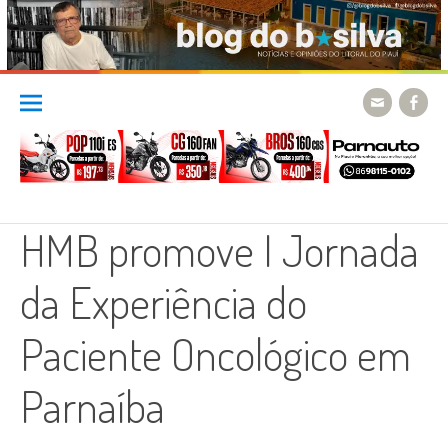
Skip
to
content
HMB promove I Jornada
da Experiência do
Paciente Oncológico em
Parnaíba