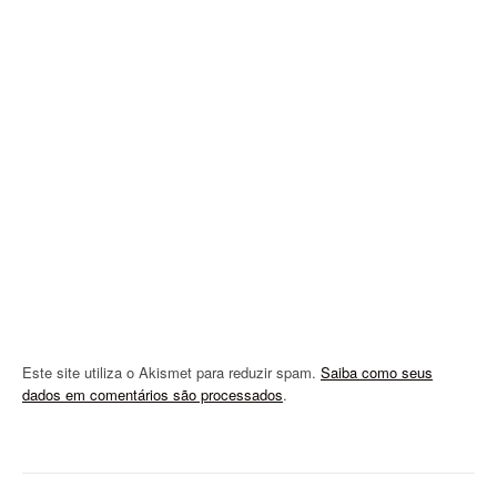
a
t
i
o
n
Este site utiliza o Akismet para reduzir spam.
Saiba como seus
dados em comentários são processados
.