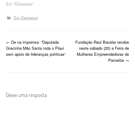
Em "Diversos"
Em Destaque
P
←
De na imprensa: “Deputada
Fundação Raul Bacelar recebe
Gracinha Mão Santa roda o Piauí
neste sábado (20) a Feira de
o
sem apoio de lideranças políticas”
Mulheres Empreendedoras de
Parnaíba
→
s
t
n
Deixe uma resposta
a
v
i
g