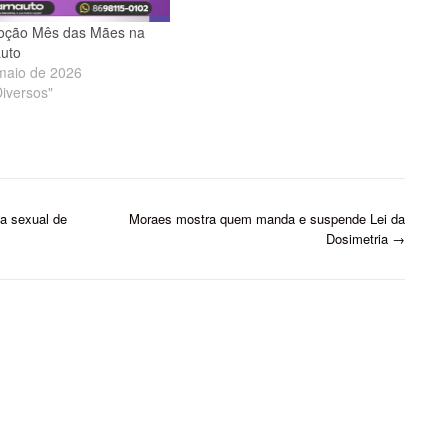
oção Mês das Mães na
uto
maio de 2026
iversos"
ia sexual de
Moraes mostra quem manda e suspende Lei da
Dosimetria
→