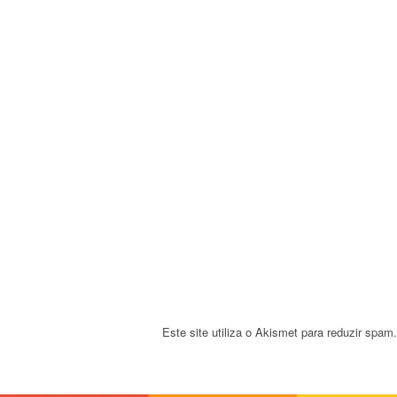
v
i
g
a
t
i
o
n
Este site utiliza o Akismet para reduzir spam