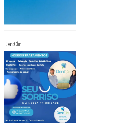
DentClin