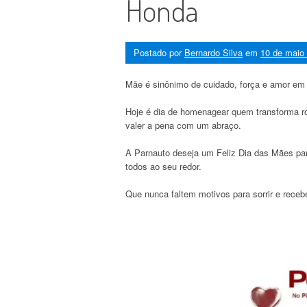
Honda
Postado por
Bernardo Silva
em
10 de maio
Mãe é sinônimo de cuidado, força e amor em 
Hoje é dia de homenagear quem transforma ro
valer a pena com um abraço.
A Parnauto deseja um Feliz Dia das Mães par
todos ao seu redor.
Que nunca faltem motivos para sorrir e rece