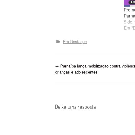
Prom
Parna
5 de 
Em "D
Em Destaque
P
←
Parnaíba lança mobilização contra violênc
crianças e adolescentes
o
s
t
Deixe uma resposta
n
a