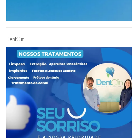
DentClin