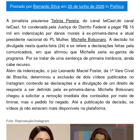
Postado por
Bernardo Silva
em
25 de junho de 2026
in
Política
A jornalista piauiense
Teônia Pereira
, do canal
IelCast
,do canal
IelCast, foi condenada pela Justiça do Distrito Federal a pagar R$ 15
mil em indenização por danos morais à ex-primeira-dama e atual
presidente nacional do PL Mulher,
Michelle Bolsonaro
. A decisão foi
divulgada nesta quarta-feira (24) e se refere a declarações feitas pela
comunicadora, em que afirmou que Michelle seria ex-garota de
programa. Por se tratar de uma sentença de primeira instância, ainda
cabe recurso.
Além da indenização, o juiz Leonardo Maciel Foster, da 1ª Vara Cível
de Brasília, determinou a exclusão de dois vídeos publicados no
Instagram contendo as declarações e a divulgação de um direito de
resposta a ser definido pela ex-primeira-dama. Michelle Bolsonaro
chegou a solicitar a remoção imediata dos conteúdos por meio de
liminar, mas o pedido foi negado. Até a publicação da decisão, os
vídeos já não estavam mais disponíveis na plataforma.
Foto: Reprodução/Instagram