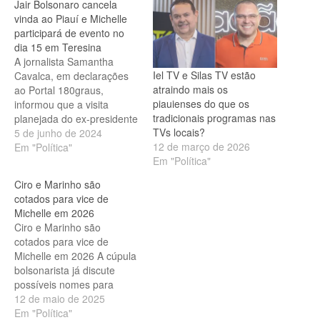
Jair Bolsonaro cancela
vinda ao Piauí e Michelle
participará de evento no
dia 15 em Teresina
A jornalista Samantha
Iel TV e Silas TV estão
Cavalca, em declarações
atraindo mais os
ao Portal 180graus,
piauienses do que os
informou que a visita
tradicionais programas nas
planejada do ex-presidente
TVs locais?
Jair Bolsonaro ao Piauí,
5 de junho de 2024
12 de março de 2026
originalmente prevista para
Em "Política"
Em "Política"
os dias 7 e 8 de junho, foi
cancelada e uma nova
Ciro e Marinho são
data será agendada
cotados para vice de
posteriormente. Segundo a
Michelle em 2026
jornalista, devido à doença
Ciro e Marinho são
do ex-presidente que
cotados para vice de
resultou em…
Michelle em 2026 A cúpula
bolsonarista já discute
possíveis nomes para
compor uma chapa
12 de maio de 2025
presidencial em 2026,
Em "Política"