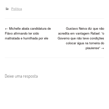
tendo a ex-primeira-dama
Michelle Bolsonaro (PL)
Política
como potencial cabeça de
chapa. Entre os cotados
para o posto de vice estão
os senadores Ciro
P
←
Michelle abala candidatura de
Gustavo Neiva diz que não
Nogueira (PP-PI)…
Flávo afirmando ter sido
acredita em vantagem Rafael: “o
o
maltratada e humilhada por ele
Governo que não teve condições
colocar água na torneira do
s
piauiense”
→
t
n
a
Deixe uma resposta
v
i
g