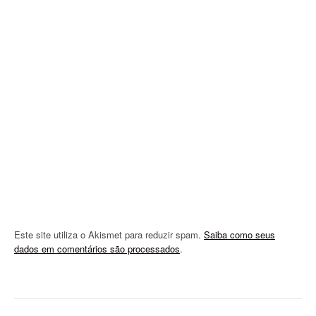
a
t
i
o
n
Este site utiliza o Akismet para reduzir spam.
Saiba como seus
dados em comentários são processados
.