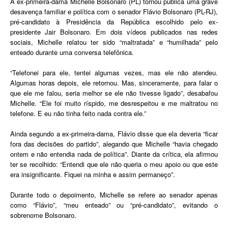
A ex-primeira-dama Michelle Bolsonaro (PL) tornou pública uma grave
desavença familiar e política com o senador Flávio Bolsonaro (PL-RJ),
pré-candidato à Presidência da República escolhido pelo ex-
presidente Jair Bolsonaro. Em dois vídeos publicados nas redes
sociais, Michelle relatou ter sido “maltratada” e “humilhada” pelo
enteado durante uma conversa telefônica.
“Telefonei para ele, tentei algumas vezes, mas ele não atendeu.
Algumas horas depois, ele retornou. Mas, sinceramente, para falar o
que ele me falou, seria melhor se ele não tivesse ligado”, desabafou
Michelle. “Ele foi muito ríspido, me desrespeitou e me maltratou no
telefone. E eu não tinha feito nada contra ele.”
Ainda segundo a ex-primeira-dama, Flávio disse que ela deveria “ficar
fora das decisões do partido”, alegando que Michelle “havia chegado
ontem e não entendia nada de política”. Diante da crítica, ela afirmou
ter se recolhido: “Entendi que ele não queria o meu apoio ou que este
era insignificante. Fiquei na minha e assim permaneço”.
Durante todo o depoimento, Michelle se refere ao senador apenas
como “Flávio”, “meu enteado” ou “pré-candidato”, evitando o
sobrenome Bolsonaro.