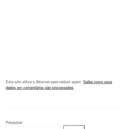
t
i
o
n
Este site utiliza o Akismet para reduzir spam.
Saiba como seus
dados em comentários são processados
.
Pesquisar