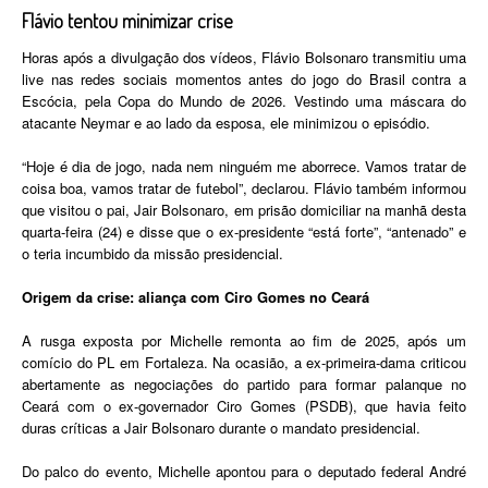
Flávio tentou minimizar crise
Horas após a divulgação dos vídeos, Flávio Bolsonaro transmitiu uma
live nas redes sociais momentos antes do jogo do Brasil contra a
Escócia, pela Copa do Mundo de 2026. Vestindo uma máscara do
atacante Neymar e ao lado da esposa, ele minimizou o episódio.
“Hoje é dia de jogo, nada nem ninguém me aborrece. Vamos tratar de
coisa boa, vamos tratar de futebol”, declarou. Flávio também informou
que visitou o pai, Jair Bolsonaro, em prisão domiciliar na manhã desta
quarta-feira (24) e disse que o ex-presidente “está forte”, “antenado” e
o teria incumbido da missão presidencial.
Origem da crise: aliança com Ciro Gomes no Ceará
A rusga exposta por Michelle remonta ao fim de 2025, após um
comício do PL em Fortaleza. Na ocasião, a ex-primeira-dama criticou
abertamente as negociações do partido para formar palanque no
Ceará com o ex-governador Ciro Gomes (PSDB), que havia feito
duras críticas a Jair Bolsonaro durante o mandato
presidencial.
Do
palco do evento, Michelle apontou para o deputado federal André