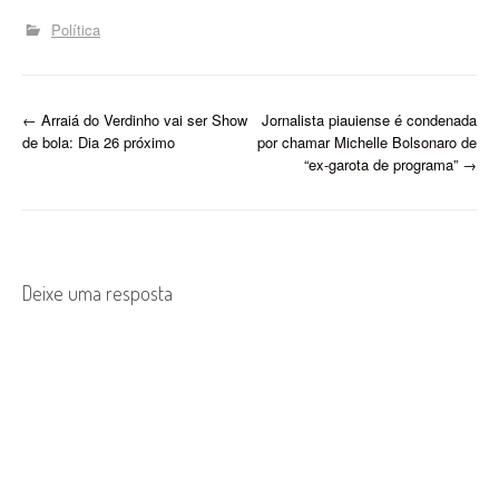
Política
P
←
Arraiá do Verdinho vai ser Show
Jornalista piauiense é condenada
de bola: Dia 26 próximo
por chamar Michelle Bolsonaro de
o
“ex-garota de programa”
→
s
t
n
Deixe uma resposta
a
v
i
g
a