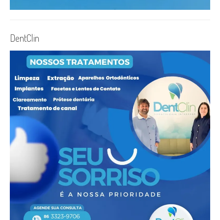
DentClin