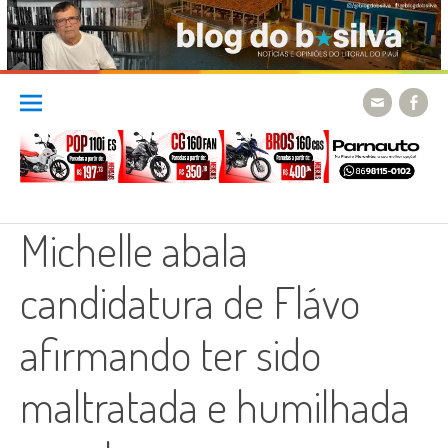
Skip
to
content
Michelle abala
candidatura de Flávo
afirmando ter sido
maltratada e humilhada