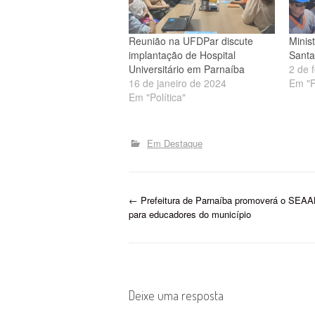
Reunião na UFDPar discute
Minis
implantação de Hospital
Santa
Universitário em Parnaíba
2 de 
16 de janeiro de 2024
Em "P
Em "Política"
Em Destaque
P
←
Prefeitura de Parnaíba promoverá o SEA
para educadores do município
o
s
t
Deixe uma resposta