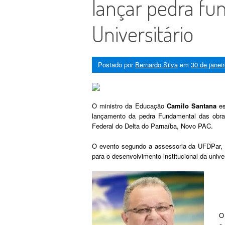
lançar pedra fu
Universitário
Postado por
Bernardo Silva
em
30 de janei
O ministro da Educação
Camilo Santana
es
lançamento da pedra Fundamental das obras
Federal do Delta do Parnaíba, Novo PAC.
O evento segundo a assessoria da UFDPar, m
para o desenvolvimento institucional da unive
O