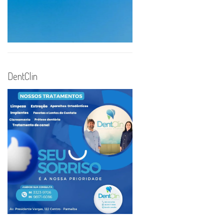
DentClin