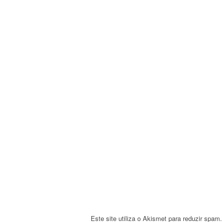
n
a
v
i
g
a
t
i
o
n
Este site utiliza o Akismet para reduzir spam