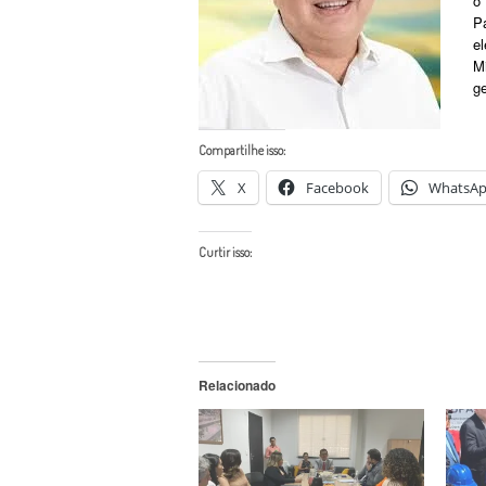
o
P
e
M
g
Compartilhe isso:
X
Facebook
WhatsA
Curtir isso:
Relacionado