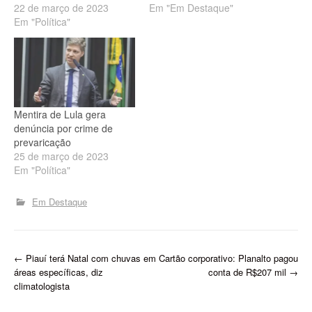
22 de março de 2023
Em "Em Destaque"
Em "Política"
Mentira de Lula gera
denúncia por crime de
prevaricação
25 de março de 2023
Em "Política"
Em Destaque
P
←
Piauí terá Natal com chuvas em
Cartão corporativo: Planalto pagou
áreas específicas, diz
conta de R$207 mil
→
o
climatologista