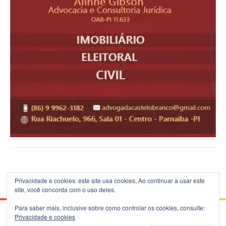
Privacidade e cookies: este site usa cookies. Ao continuar a usar este
site, você concorda com o uso deles.
Para saber mais, inclusive sobre como controlar os cookies, consulte:
Privacidade e cookies
© 2026 Blog do B.Silva - Theme: Patus by
FameThemes
.