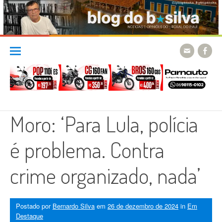
Skip
to
content
Moro: ‘Para Lula, polícia
é problema. Contra
crime organizado, nada’
Postado por
Bernardo Silva
em
26 de dezembro de 2024
in
Em
Destaque