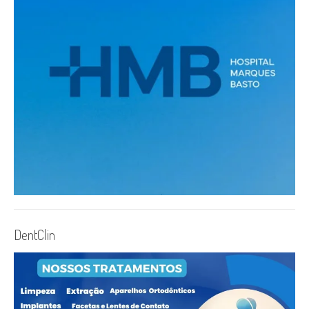
DentClin