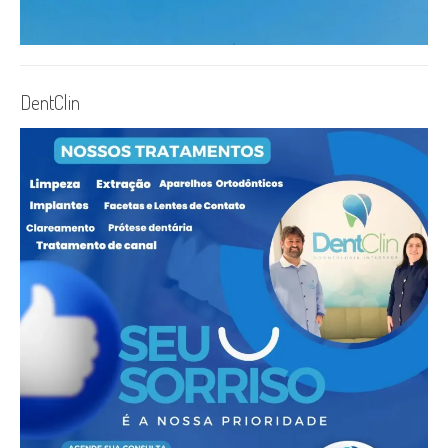
DentClin