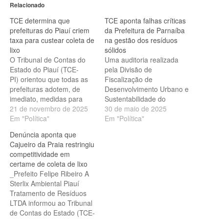
Relacionado
TCE determina que
TCE aponta falhas críticas
prefeituras do Piauí criem
da Prefeitura de Parnaíba
taxa para custear coleta de
na gestão dos resíduos
lixo
sólidos
O Tribunal de Contas do
Uma auditoria realizada
Estado do Piauí (TCE-
pela Divisão de
PI) orientou que todas as
Fiscalização de
prefeituras adotem, de
Desenvolvimento Urbano e
imediato, medidas para
Sustentabilidade do
instituir legislação própria e
21 de novembro de 2025
Tribunal de Contas do
30 de maio de 2025
iniciar a cobrança da taxa
Em "Política"
Estado (TCE-PI) constatou
Em "Política"
de coleta e destinação de
uma série de
Denúncia aponta que
resíduos sólidos
irregularidades na gestão
Cajueiro da Praia restringiu
urbanos. A determinação
dos resíduos sólidos
competitividade em
foi comunicada pela
urbanos no município de
certame de coleta de lixo
Associação Piauiense de
Parnaíba. Diante disso,
_Prefeito Felipe Ribeiro A
Municípios (APPM).
nesta sexta-feira (30), a
Sterlix Ambiental Piauí
Tribunal de Contas do
Corte emitiu o acórdão nº
Tratamento de Resíduos
Estado do…
150/2025, recomendando
LTDA informou ao Tribunal
que o prefeito…
de Contas do Estado (TCE-