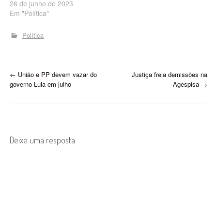
PI) eventual restrição de
26 de junho de 2023
competitividade no Pregão
Em "Política"
Eletrônico nº 009/2023,
que tem como objeto
Política
a contratação de empresa
para execução dos
serviços de coleta,
transporte, tratamento e
P
←
União e PP devem vazar do
Justiça freia demissões na
disposição dos resíduos
governo Lula em julho
Agespisa
→
dos serviços de…
o
s
t
Deixe uma resposta
n
a
v
i