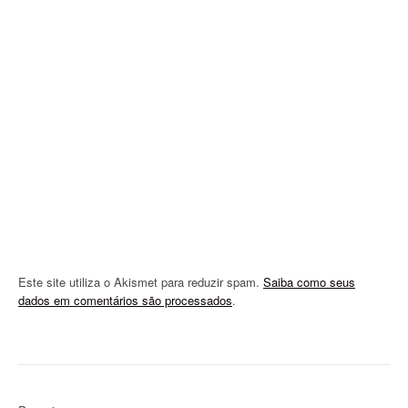
g
a
t
i
o
n
Este site utiliza o Akismet para reduzir spam.
Saiba como seus
dados em comentários são processados
.