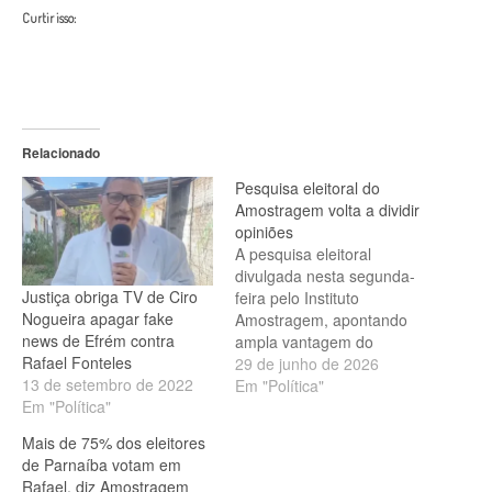
Curtir isso:
Relacionado
Pesquisa eleitoral do
Amostragem volta a dividir
opiniões
A pesquisa eleitoral
divulgada nesta segunda-
Justiça obriga TV de Ciro
feira pelo Instituto
Nogueira apagar fake
Amostragem, apontando
news de Efrém contra
ampla vantagem do
Rafael Fonteles
governador Rafael
29 de junho de 2026
13 de setembro de 2022
Fonteles sobre Joel
Em "Política"
Em "Política"
Rodrigues, voltou
repercutir . O motivo é que
Mais de 75% dos eleitores
o mesmo instituto havia
de Parnaíba votam em
divulgado, recentemente,
Rafael, diz Amostragem