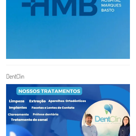
DentClin