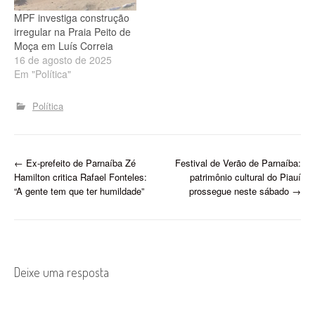
MPF investiga construção
irregular na Praia Peito de
Moça em Luís Correia
16 de agosto de 2025
Em "Política"
Política
P
←
Ex-prefeito de Parnaíba Zé
Festival de Verão de Parnaíba:
Hamilton critica Rafael Fonteles:
patrimônio cultural do Piauí
o
“A gente tem que ter humildade”
prossegue neste sábado
→
s
t
n
Deixe uma resposta
a