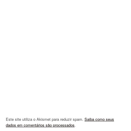
v
i
g
a
t
i
o
n
Este site utiliza o Akismet para reduzir spam.
Saiba como seus
dados em comentários são processados
.