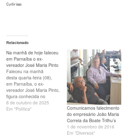
Curtir isso:
Relacionado
Na manhã de hoje faleceu
em Parnaíba o ex-
vereador José Maria Pinto
Faleceu na manhã
desta quarta-feira (08),
em Parnaíba, o ex-
vereador José Maria Pinto,
figura conhecida no
cenário político local. José
8 de outubro de 2025
Comunicamos falecimento
Maria exerceu um
Em "Política"
do empresário João Maria
mandato na Câmara
Correia da Boate Trilhu’s
Municipal de Parnaíba,
1 de novembro de 2016
sendo filiado ao histórico
Em "Diversos"
MDB, partido do grupo