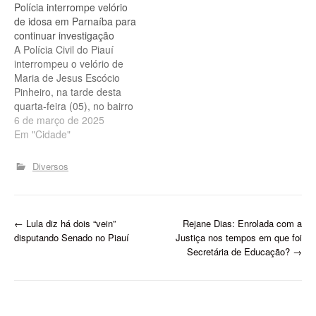
liderado pelo então
Polícia interrompe velório
prefeito João Silva Filho e
de idosa em Parnaíba para
pelo ex-governador Alberto
continuar investigação
Silva, (ambos in memorian)
A Polícia Civil do Piauí
de quem era aliado
interrompeu o velório de
político. O velório está…
Maria de Jesus Escócio
Pinheiro, na tarde desta
quarta-feira (05), no bairro
São José, em Parnaíba,
6 de março de 2025
para investigar as
Em "Cidade"
circunstâncias de sua
morte. A suspeita é de que
Diversos
a idosa não tenha falecido
por causas naturais, e a
filha dela, uma…
P
←
Lula diz há dois “vein”
Rejane Dias: Enrolada com a
disputando Senado no Piauí
Justiça nos tempos em que foi
o
Secretária de Educação?
→
s
t