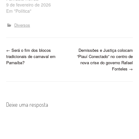
9 de fevereiro de 2026
Em "Política"
Diversos
P
←
Será o fim dos blocos
Demissões e Justiça colocam
tradicionais de carnaval em
“Piauí Conectado” no centro de
o
Parnaíba?
nova crise do governo Rafael
Fonteles
→
s
t
n
Deixe uma resposta
a
v
i