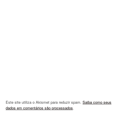
g
a
t
i
o
n
Este site utiliza o Akismet para reduzir spam.
Saiba como seus
dados em comentários são processados
.