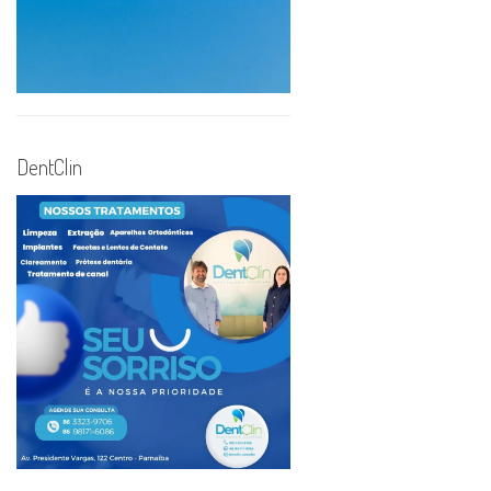
DentClin