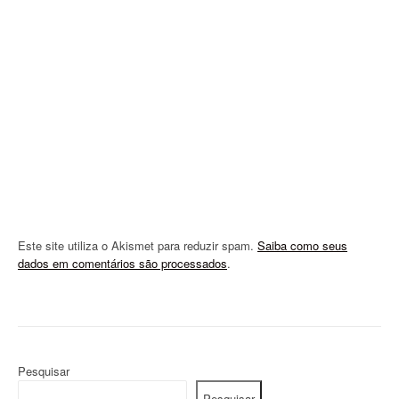
t
i
o
n
Este site utiliza o Akismet para reduzir spam.
Saiba como seus
dados em comentários são processados
.
Pesquisar
Pesquisar