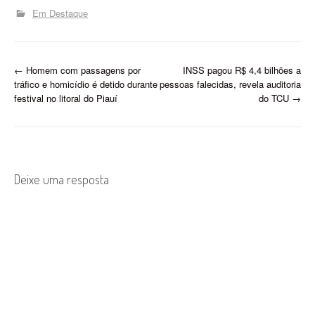
Em Destaque
P
←
Homem com passagens por
INSS pagou R$ 4,4 bilhões a
tráfico e homicídio é detido durante
pessoas falecidas, revela auditoria
o
festival no litoral do Piauí
do TCU
→
s
t
n
Deixe uma resposta
a
v
i
g
a