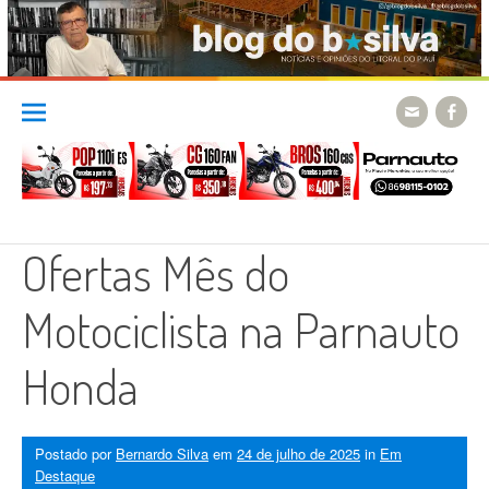
Skip
to
content
Ofertas Mês do
Motociclista na Parnauto
Honda
Postado por
Bernardo Silva
em
24 de julho de 2025
in
Em
Destaque