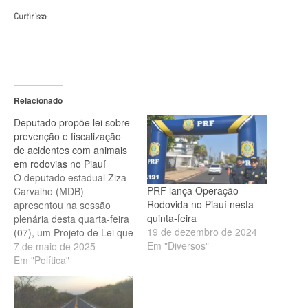
Curtir isso:
Relacionado
Deputado propõe lei sobre
prevenção e fiscalização
de acidentes com animais
em rodovias no Piauí
O deputado estadual Ziza
PRF lança Operação
Carvalho (MDB)
Rodovida no Piauí nesta
apresentou na sessão
quinta-feira
plenária desta quarta-feira
19 de dezembro de 2024
(07), um Projeto de Lei que
Em "Diversos"
trata sobre a prevenção,
7 de maio de 2025
fiscalização e
Em "Política"
conscientização da
população sobre os
acidentes com animais