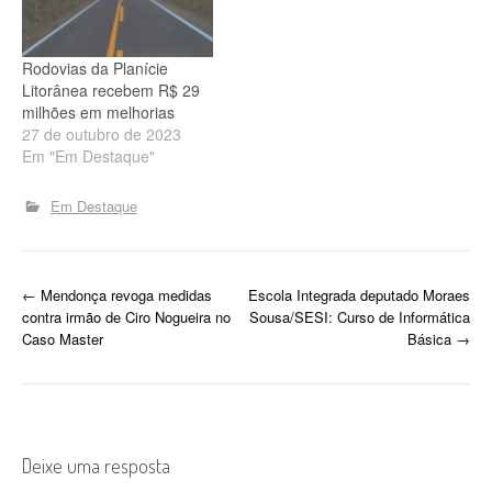
soltos nas vias públicas
estaduais e cria a política
estadual de prevenção e
Rodovias da Planície
resposta integrada aos
Litorânea recebem R$ 29
sinistros de trânsito…
milhões em melhorias
27 de outubro de 2023
Em "Em Destaque"
Em Destaque
P
←
Mendonça revoga medidas
Escola Integrada deputado Moraes
contra irmão de Ciro Nogueira no
Sousa/SESI: Curso de Informática
o
Caso Master
Básica
→
s
t
n
Deixe uma resposta