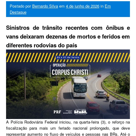
Postado por
Bernardo Silva
em
4 de junho de 2026
in
Em
Destaque
Sinistros de trânsito recentes com ônibus e
vans deixaram dezenas de mortos e feridos em
diferentes rodovias do país
A Polícia Rodoviária Federal iniciou, na quarta-feira (3), o reforço na
fiscalização para mais um feriado nacional prolongado, que deve
representar aumento no fluxo de veículos e pessoas nas BRs. Até o