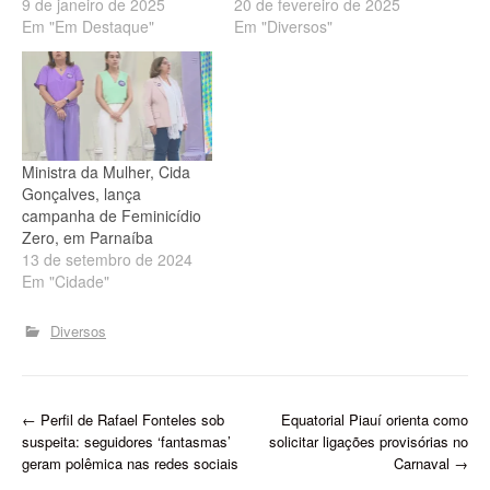
9 de janeiro de 2025
(19), por uso de
20 de fevereiro de 2025
Em "Em Destaque"
documentação falta em
Em "Diversos"
uma agência da Caixa
Econômica Federal na
cidade de Parnaíba, Litoral
do Piauí. Mulher natural
de Goiânia é presa em
Parnaíba, no Piauí, usando
Ministra da Mulher, Cida
documento…
Gonçalves, lança
campanha de Feminicídio
Zero, em Parnaíba
13 de setembro de 2024
Em "Cidade"
Diversos
P
←
Perfil de Rafael Fonteles sob
Equatorial Piauí orienta como
suspeita: seguidores ‘fantasmas’
solicitar ligações provisórias no
o
geram polêmica nas redes sociais
Carnaval
→