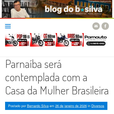
Skip
to
content
Parnaíba será
contemplada com a
Casa da Mulher Brasileira
Postado por
Bernardo Silva
em
26 de janeiro de 2026
in
Diversos