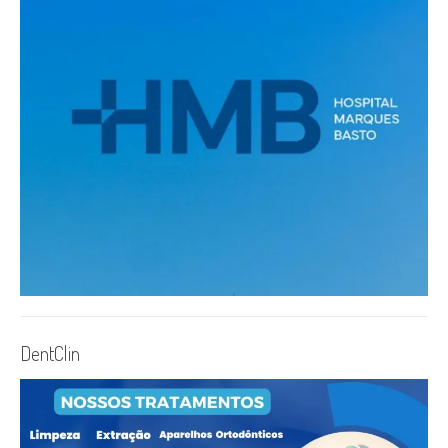
DentClin