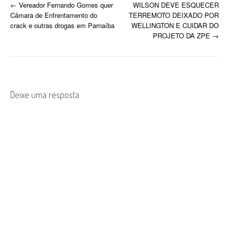
Assis de Moraes Souza,…
P
←
Vereador Fernando Gomes quer
WILSON DEVE ESQUECER
Câmara de Enfrentamento do
TERREMOTO DEIXADO POR
o
crack e outras drogas em Parnaíba
WELLINGTON E CUIDAR DO
PROJETO DA ZPE
→
s
t
n
Deixe uma resposta
a
v
i
g
a
t
i