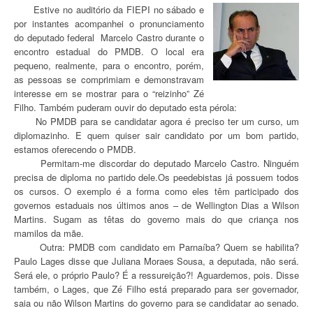
Estive no auditório da FIEPI no sábado e
por instantes acompanhei o pronunciamento
do deputado federal Marcelo Castro durante o
encontro estadual do PMDB. O local era
pequeno, realmente, para o encontro, porém,
as pessoas se comprimiam e demonstravam
interesse em se mostrar para o “reizinho” Zé
Filho. Também puderam ouvir do deputado esta pérola:
No PMDB para se candidatar agora é preciso ter um curso, um
diplomazinho. E quem quiser sair candidato por um bom partido,
estamos oferecendo o PMDB.
Permitam-me discordar do deputado Marcelo Castro. Ninguém
precisa de diploma no partido dele.Os peedebistas já possuem todos
os cursos. O exemplo é a forma como eles têm participado dos
governos estaduais nos últimos anos – de Wellington Dias a Wilson
Martins. Sugam as têtas do governo mais do que criança nos
mamilos da mãe.
Outra: PMDB com candidato em Parnaíba? Quem se habilita?
Paulo Lages disse que Juliana Moraes Sousa, a deputada, não será.
Será ele, o próprio Paulo? É a ressureição?! Aguardemos, pois. Disse
também, o Lages, que Zé Filho está preparado para ser governador,
saia ou não Wilson Martins do governo para se candidatar ao senado.