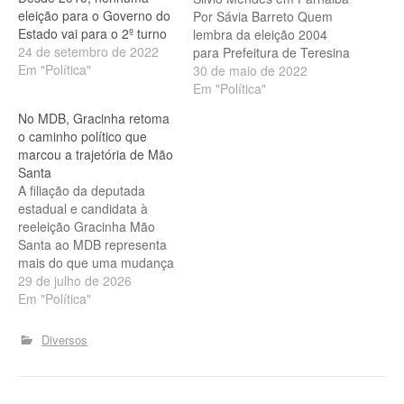
eleição para o Governo do
Por Sávia Barreto Quem
Estado vai para o 2º turno
lembra da eleição 2004
24 de setembro de 2022
para Prefeitura de Teresina
Em "Política"
deve se recordar desta
30 de maio de 2022
disputa: Silvio Mendes, na
Em "Política"
época pelo PSDB X
No MDB, Gracinha retoma
Adalgisa Moraes Sousa, na
o caminho político que
época pelo PMDB. Os dois
marcou a trajetória de Mão
passaram uma borracha
Santa
em tudo que viveram no
A filiação da deputada
passado e…
estadual e candidata à
reeleição Gracinha Mão
Santa ao MDB representa
mais do que uma mudança
partidária. O ato resgata
29 de julho de 2026
uma das fases mais
Em "Política"
marcantes da política
piauiense ao reconectar a
Diversos
parlamentar ao partido
pelo qual seu pai, o ex-
governador Francisco de