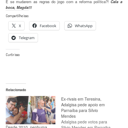
E se mudarem as regras do jogo com a reforma política?!
Cala a
boca, Magda!!!
Compartilhe isso:
X
Facebook
WhatsApp
Telegram
Curtir isso:
Relacionado
Ex-rivais em Teresina,
Adalgisa pede apoio em
Parnaíba para Sílvio
Mendes
Adalgisa pede votos para
Desde 2010, nenhuma
Silvio Mendes em Parnaiba