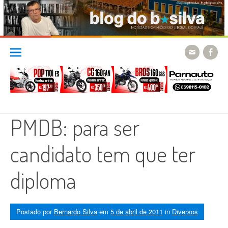
Skip
to
content
PMDB: para ser
candidato tem que ter
diploma
Postado por
Bernardo Silva
em
5 de abril de 2011
in
Diversos