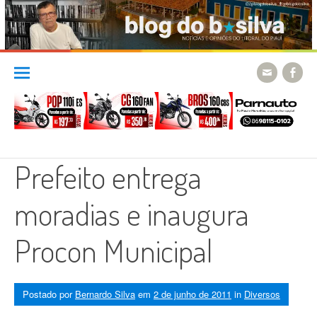
Skip
to
content
Prefeito entrega
moradias e inaugura
Procon Municipal
Postado por
Bernardo Silva
em
2 de junho de 2011
in
Diversos