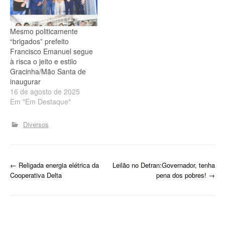
Mesmo politicamente
“brigados” prefeito
Francisco Emanuel segue
à risca o jeito e estilo
Gracinha/Mão Santa de
inaugurar
16 de agosto de 2025
Em "Em Destaque"
Diversos
P
←
Religada energia elétrica da
Leilão no Detran:Governador, tenha
Cooperativa Delta
pena dos pobres!
→
o
s
t