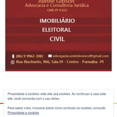
Privacidade e cookies: este site usa cookies. Ao continuar a usar este
site, você concorda com o uso deles.
Para saber mais, inclusive sobre como controlar os cookies, consulte:
Privacidade e cookies
© 2026 Blog do B.Silva - Theme: Patus by
FameThemes
.