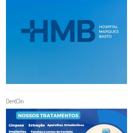
DentClin