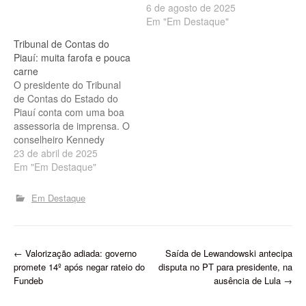
que destinam grandes
6 de agosto de 2025
somas de recursos para a
Em "Em Destaque"
realização de shows e
Tribunal de Contas do
eventos de grande porte
Piauí: muita farofa e pouca
em municípios do interior,
carne
mesmo diante de cenários
O presidente do Tribunal
críticos de seca e
de Contas do Estado do
precariedade nos serviços
Piauí conta com uma boa
essenciais.…
assessoria de imprensa. O
conselheiro Kennedy
Barros aparece com
23 de abril de 2025
frequência na mídia,
Em "Em Destaque"
sempre reforçando o
discurso de fiscalização
Em Destaque
ativa por parte do TCE.
Mas o que se vê na prática
é bem diferente. As
secretarias de…
P
←
Valorização adiada: governo
Saída de Lewandowski antecipa
promete 14º após negar rateio do
disputa no PT para presidente, na
o
Fundeb
ausência de Lula
→