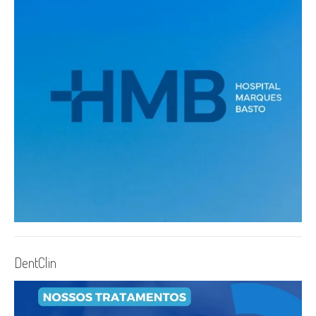
DentClin