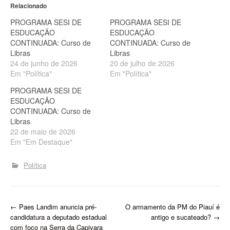
Relacionado
PROGRAMA SESI DE
PROGRAMA SESI DE
ESDUCAÇÃO
ESDUCAÇÃO
CONTINUADA: Curso de
CONTINUADA: Curso de
Libras
Libras
24 de junho de 2026
20 de julho de 2026
Em "Política"
Em "Política"
PROGRAMA SESI DE
ESDUCAÇÃO
CONTINUADA: Curso de
Libras
22 de maio de 2026
Em "Em Destaque"
Política
P
←
Paes Landim anuncia pré-
O armamento da PM do Piauí é
candidatura a deputado estadual
antigo e sucateado?
→
o
com foco na Serra da Capivara