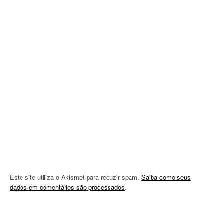
g
a
t
i
o
n
Este site utiliza o Akismet para reduzir spam.
Saiba como seus
dados em comentários são processados
.