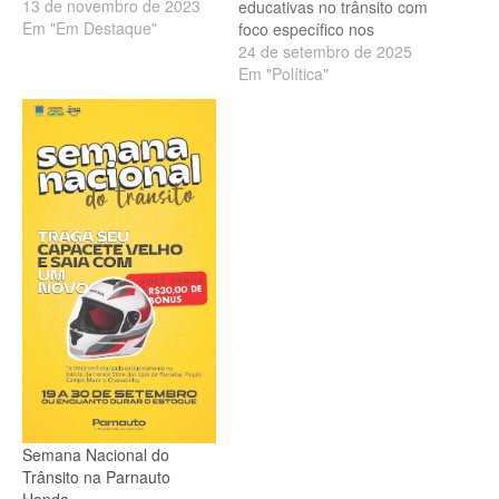
13 de novembro de 2023
educativas no trânsito com
Em "Em Destaque"
foco específico nos
usuários de veículos de
24 de setembro de 2025
duas rodas. As
Em "Política"
campanhas “Cadê o
Capacete?” e “Pedal
Seguro — Respeite o
Ciclista!” começaram nesta
quarta-feira (24) e
integram a programação
pelo Dia Nacional do
Trânsito, comemorado
em…
Semana Nacional do
Trânsito na Parnauto
Honda