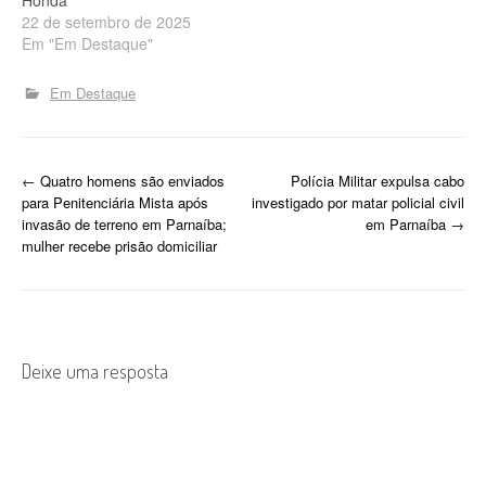
22 de setembro de 2025
Em "Em Destaque"
Em Destaque
P
←
Quatro homens são enviados
Polícia Militar expulsa cabo
para Penitenciária Mista após
investigado por matar policial civil
o
invasão de terreno em Parnaíba;
em Parnaíba
→
mulher recebe prisão domiciliar
s
t
n
Deixe uma resposta
a
v
i