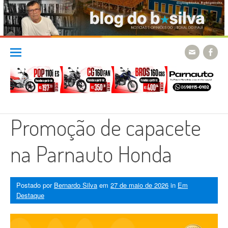
Skip
to
content
Promoção de capacete
na Parnauto Honda
Postado por
Bernardo Silva
em
27 de maio de 2026
in
Em
Destaque