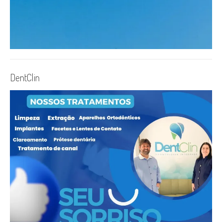
DentClin