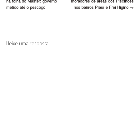
na folha do Master: governo
moradores de áreas dos Piscinões
o
metido até o pescoço
nos bairros Piauí e Frei Higino
→
s
t
n
Deixe uma resposta
a
v
i
g
a
t
i
o