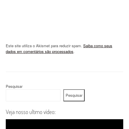
n
Este site utiliza o Akismet para reduzir spam.
Saiba como seus
dados em comentários são processados
.
Pesquisar
Pesquisar
Veja nosso ultimo vídeo: