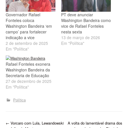
Governador Rafael
PT deve anunciar
Fonteles coloca
Washington Bandeira como
Washington Bandeira ‘em
vice de Rafael Fonteles
campo’ para fortalecer
nesta sexta
indicação a vice
13 de março de 2026
2 de setembro de 2025
Em "Política"
Em "Política"
Rafael Fonteles exonera
Washington Bandeira da
Secretaria de Educação
27 de dezembro de 2025
Em "Política"
Política
P
←
Vorcaro com Lula, Lewandowski
A volta do lamentável drama dos