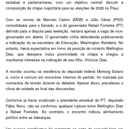
estadual e parlamentares, com um objetivo central: discutir a
composição da chapa majoritária para as eleições de 2026 no Piauí.
Com os nomes de Marcelo Castro (MDB) e Júlio César (PSD)
consolidados para o Senado, e o do governador Rafael Fonteles (PT)
definido para a disputa pela reeleição, restava apenas a vaga de vice-
governador em aberto. O governador vinha defendendo publicamente
a indicação do ex-secretário de Educação, Washington Bandeira. No
entanto, havia expectativa em torno da posição do ministro Wellington
Dias, que desejava maior proximidade na chapa e chegou a
manifestar interesse na indicação de seu filho, Vinícius Dias.
A reunião ocorreu na residência do deputado federal Merlong Solano
e, como é comum em encontros internos do partido, foi marcada por
momentos de tensão durante os debates. Apesar disso, prevaleceu o
clima de unidade ao final das discussões.
Conforme já havia sinalizado o presidente estadual do PT, deputado
Fábio Novo, não se confirmou qualquer ruptura entre Wellington Dias
e Rafael Fonteles. Ao contrário, o encontro indicou alinhamento
político entre as lideranças.
Um avanço significativo foi registrado na noite de segunda-feira em