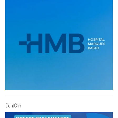
DentClin