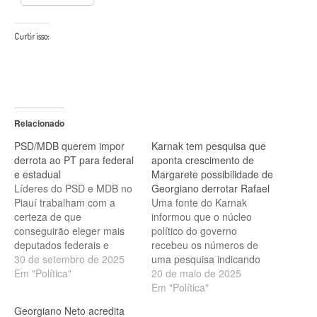
Curtir isso:
Relacionado
PSD/MDB querem impor
Karnak tem pesquisa que
derrota ao PT para federal
aponta crescimento de
e estadual
Margarete possibilidade de
Líderes do PSD e MDB no
Georgiano derrotar Rafael
Piauí trabalham com a
Uma fonte do Karnak
certeza de que
informou que o núcleo
conseguirão eleger mais
político do governo
deputados federais e
recebeu os números de
estaduais do que o PT,
30 de setembro de 2025
uma pesquisa indicando
segundo confidência de
Em "Política"
que Margarete Coelho,
20 de maio de 2025
um deputado estadual a
pré-candidata da oposição
Em "Política"
este repórter, na eleição do
ao governo do estado, já
Georgiano Neto acredita
próximo ano. PSD/MDB
ultrapassou os 20 pontos