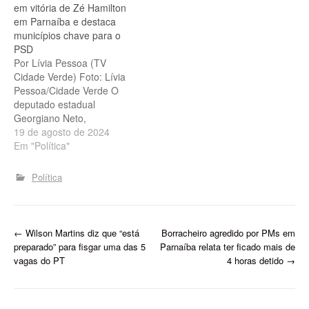
em vitória de Zé Hamilton
querem impor derrota ao
percentuais. O dado mais
em Parnaíba e destaca
PT para federal e estadual
relevante, porém, é que,
municípios chave para o
- Foto:…
em um outro cenário
PSD
testado, o aliado
Por Lívia Pessoa (TV
Georgiano Neto…
Cidade Verde) Foto: Lívia
Pessoa/Cidade Verde O
deputado estadual
Georgiano Neto,
atualmente filiado ao MDB,
19 de agosto de 2024
mas que possui intensa
Em "Política"
atuação nos municípios
por meio do PSD, falou
Política
sobre a campanha eleitoral
no município de Parnaíba,
que é o segundo maior
colégio eleitoral do Piauí.
P
←
Wilson Martins diz que “está
Borracheiro agredido por PMs em
Na principal…
preparado” para fisgar uma das 5
Parnaíba relata ter ficado mais de
o
vagas do PT
4 horas detido
→
s