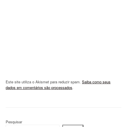
t
i
o
n
Este site utiliza o Akismet para reduzir spam.
Saiba como seus
dados em comentários são processados
.
Pesquisar