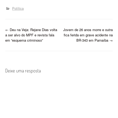
Política
P
←
Deu na Veja: Rejane Dias volta
Jovem de 26 anos morre e outra
a ser alvo do MPF e revista fala
fica ferida em grave acidente na
o
em “esquema criminoso”
BR-343 em Parnaíba
→
s
t
n
Deixe uma resposta
a
v
i
g
a