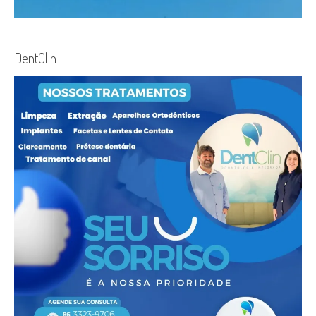
DentClin