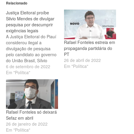
Relacionado
Justiça Eleitoral proíbe
Silvio Mendes de divulgar
pesquisa por descumprir
exigências legais
A Justiça Eleitoral do Piauí
Rafael Fonteles estreia em
considerou ilegal a
propaganda partidária do
divulgação de pesquisa
PT
pelo candidato ao governo
26 de abril de 2022
do União Brasil, Sílvio
Em "Política"
Mendes. Na última
6 de setembro de 2022
segunda-feira (05/09) o
Em "Política"
candidato usou o horário
eleitoral para divulgar uma
pesquisa que mostra o seu
bom desempenho em
relação aos demais
candidatos, mas não
Rafael Fonteles só deixará
mostra os dados…
Sefaz em abril
26 de janeiro de 2022
Em "Política"