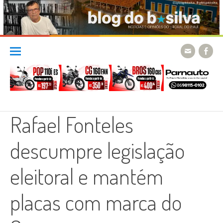
Skip
to
content
Rafael Fonteles
descumpre legislação
eleitoral e mantém
placas com marca do